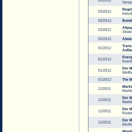
03/2012
Verso
Regel
03/2012
Indust
03/2012
Bunde
Altpa
02/2012
Strate
02/2012
Abwär
Trans
01/2012
Aufla
Energ
01/2012
Inves
Der M
01/2012
Wettb
01/2012
The M
Markt
12/2011
Markt
Der M
12/2011
Markt
Der M
12/2011
Risik
Der M
12/2011
deuts
Wunde