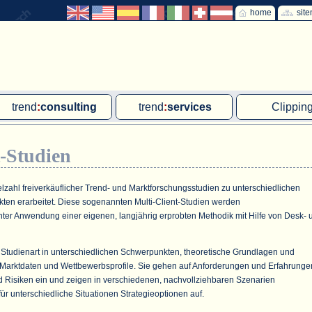
home
sit
trend
:
consulting
trend
:
services
Clippin
Exklusivprojekte
Ad hoc-Recherche
Klärschla
t-Studien
Due Diligence
Gutachten
MVA und M
energie
:
geodaten
Workshop
Offshore W
elzahl freiverkäuflicher Trend- und Marktforschungsstudien zu unterschiedlichen
en erarbeitet. Diese sogenannten Multi-Client-Studien werden
Endkundenbefragung
Wassersto
er Anwendung einer eigenen, langjährig erprobten Methodik mit Hilfe von Desk- 
PAP-Clipping
ch Studienart in unterschiedlichen Schwerpunkten, theoretische Grundlagen und
Mitarbeiterbefragung
 Marktdaten und Wettbewerbsprofile. Sie gehen auf Anforderungen und Erfahrunge
Marktforschungsmanagement
 Risiken ein und zeigen in verschiedenen, nachvollziehbaren Szenarien
ür unterschiedliche Situationen Strategieoptionen auf.