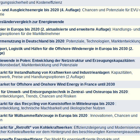
rgungssicherheit und Kosteneffizienz
- und Ausgleichsenergie bis 2020 (4. Auflage)
: Chancen und Potenziale für EVU
rie
sländervergleich zur Energiewende
pier in Europa bis 2020 (2. aktualisierte und erweiterte Auflage)
: Handlungs- und
gieoptionen für die Marktteilnehmer
menutzung in Deutschland bis 2020
: Potenziale, Technologien, Marktentwicklun
port, Logistik und Häfen für die Offshore-Windenergie in Europa bis 2030 (2.
ge)
iewende in Polen: Entwicklung der Netzstruktur und Erzeugungskapazitäten
:
titionsbedarf, Marktentwicklung und Potenziale
arkt für Instandhaltung von Kraftwerken und Industrieanlagen
: Kapazitäten,
ewerb, Preise und Handlungsoptionen (2.Auflage)
arket for Offshore and Onshore Wind Energy in France until 2030
 für Umwelt- und Entsorgungstechnik in Zentral- und Osteuropa bis 2020
:
entwicklungen, Trends, Chancen und Risiken
arkt für das Recycling von Kunststoffen in Mitteleuropa bis 2020
:
entwicklung, technische Machbarkeit und ökologischer Nutzen
arkt für Müllsammelfahrzeuge in Europa bis 2020
: Innovationen, Chancen und
en
arkt für „Retrofit“ von Kohlekraftwerken
: Effizienzsteigerung und Modernisierun
cher Kohlekraftwerke vor dem Hintergrund des beschleunigten Kernenergieaussti
rwaffe Energieeffizienz
: Der Markt für energieeffiziente Produkte und