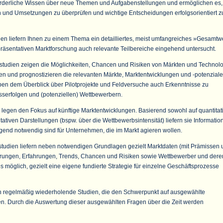
forderliche Wissen über neue Themen und Aufgabenstellungen und ermöglichen es,
n und Umsetzungen zu überprüfen und wichtige Entscheidungen erfolgsorientiert z
n liefern Ihnen zu einem Thema ein detailliertes, meist umfangreiches »Gesamtw
präsentativen Marktforschung auch relevante Teilbereiche eingehend untersucht.
studien zeigen die Möglichkeiten, Chancen und Risiken von Märkten und Technol
ieren und prognostizieren die relevanten Märkte, Marktentwicklungen und -potenziale
ben dem Überblick über Pilotprojekte und Feldversuche auch Erkenntnisse zu
sserfolgen und (potenziellen) Wettbewerbern.
legen den Fokus auf künftige Marktentwicklungen. Basierend sowohl auf quantitat
tativen Darstellungen (bspw. über die Wettbewerbsintensität) liefern sie Informatio
gend notwendig sind für Unternehmen, die im Markt agieren wollen.
studien liefern neben notwendigen Grundlagen gezielt Marktdaten (mit Prämissen 
erungen, Erfahrungen, Trends, Chancen und Risiken sowie Wettbewerber und dere
es möglich, gezielt eine eigene fundierte Strategie für einzelne Geschäftsprozesse
h regelmäßig wiederholende Studien, die den Schwerpunkt auf ausgewählte
n. Durch die Auswertung dieser ausgewählten Fragen über die Zeit werden