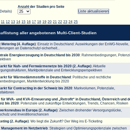
Anzahl der Studien pro Seite
Details)
11
12
13
14
15
16
17
18
19
20
21
22
23
24
25
uflistung aller angebotenen Multi-Client-Studien
 Metering (4. Auflage)
: Einsatz in Deutschland: Auswirkungen der EnWG-Novelle,
derungen an Datenschutz/-sicherheit...
trale Energieerzeugung in Deutschland bis 2030
: Rahmenbedingungen, Potenzi
ektiven
arkt für Nah- und Fernwärmenetze bis 2020 (2. Auflage)
: Aktuelle
rgungsstrukturen, Marktpotenziale und Entwicklungsperspektiven
arkt für Wärmedämmstoffe in Deutschland
: Politische und rechtliche
nbedingungen, Marktentwicklung bis 2020
arkt für Contracting in der Schweiz bis 2020
: Markvolumen, Potenziale,
sfaktoren
 für MVA- und KVA-Erneuerung und „Retrofit“ in Deutschland, Österreich und d
iz bis 2020
: Potenziale und zukünftige Entwicklungen, Trends, Chancen, Risiken
werksneubau in Europa (2. Auflage)
: Zwischen drohender Versorgungslücke,
schutz und Investitionschancen
eting (2. Auflage)
: Wo liegt die Zukunft? Der Weg ins E-Ticketing
 Management im Netzbetrieb
: Strategien und Optimierungspotenziale zwischen