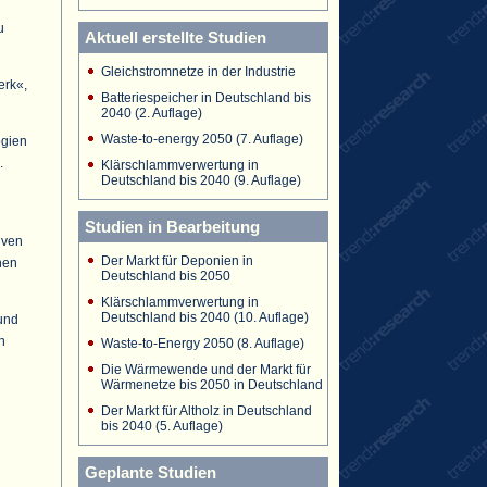
u
Aktuell erstellte Studien
Gleichstromnetze in der Industrie
erk«,
Batteriespeicher in Deutschland bis
2040 (2. Auflage)
Waste-to-energy 2050 (7. Auflage)
ogien
.
Klärschlammverwertung in
Deutschland bis 2040 (9. Auflage)
Studien in Bearbeitung
iven
Der Markt für Deponien in
nen
Deutschland bis 2050
Klärschlammverwertung in
Deutschland bis 2040 (10. Auflage)
und
n
Waste-to-Energy 2050 (8. Auflage)
Die Wärmewende und der Markt für
Wärmenetze bis 2050 in Deutschland
Der Markt für Altholz in Deutschland
bis 2040 (5. Auflage)
Geplante Studien