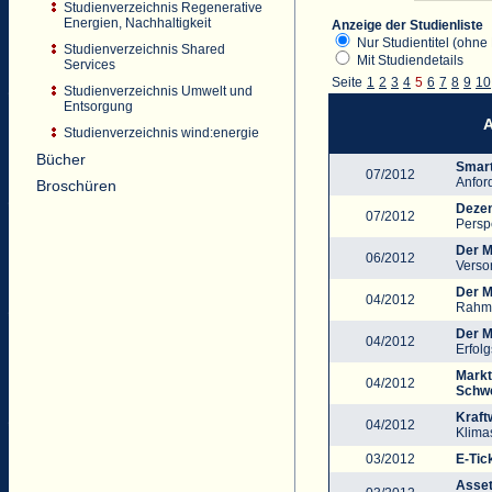
Studienverzeichnis Regenerative
Energien, Nachhaltigkeit
Anzeige der Studienliste
Nur Studientitel (ohne 
Studienverzeichnis Shared
Mit Studiendetails
Services
Seite
1
2
3
4
5
6
7
8
9
10
Studienverzeichnis Umwelt und
Entsorgung
A
Studienverzeichnis wind:energie
Bücher
Smart
07/2012
Anfor
Broschüren
Dezen
07/2012
Persp
Der M
06/2012
Verso
Der M
04/2012
Rahme
Der M
04/2012
Erfolg
Markt
04/2012
Schwe
Kraft
04/2012
Klima
03/2012
E-Tick
Asset