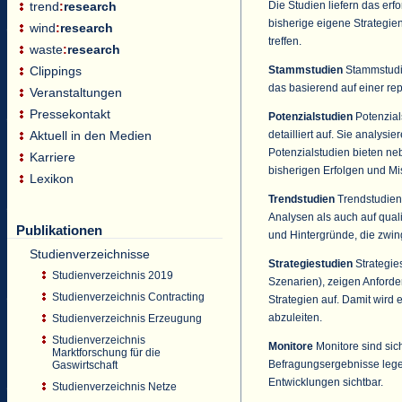
Die Studien liefern das er
trend
:
research
bisherige eigene Strategie
wind
:
research
treffen.
waste
:
research
Stammstudien
Stammstudie
Clippings
das basierend auf einer re
Veranstaltungen
Pressekontakt
Potenzialstudien
Potenzial
detailliert auf. Sie analys
Aktuell in den Medien
Potenzialstudien bieten ne
Karriere
bisherigen Erfolgen und Mi
Lexikon
Trendstudien
Trendstudien 
Analysen als auch auf quali
Publikationen
und Hintergründe, die zwin
Studienverzeichnisse
Strategiestudien
Strategie
Studienverzeichnis 2019
Szenarien), zeigen Anford
Studienverzeichnis Contracting
Strategien auf. Damit wird 
abzuleiten.
Studienverzeichnis Erzeugung
Studienverzeichnis
Monitore
Monitore sind sic
Marktforschung für die
Befragungsergebnisse lege
Gaswirtschaft
Entwicklungen sichtbar.
Studienverzeichnis Netze