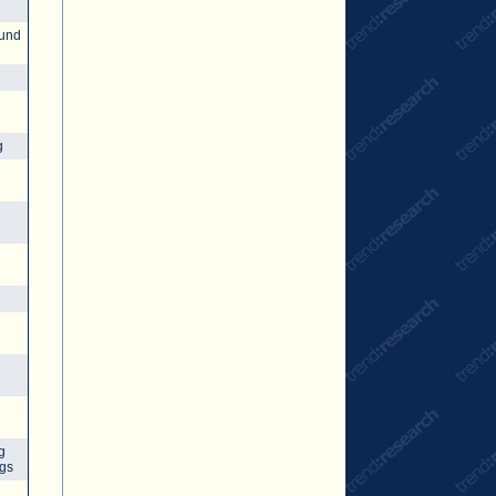
 und
g
g
egs