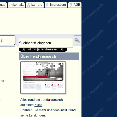
emap
kontakt
karriere
impressum
AGB
gs
mm
Über
trend
:
research
HKW
ind
ff
und
n
Alles rund um trend
:
research
auf einen
Klick!
Erfahren Sie mehr über das Institut und
seine Leistungen.