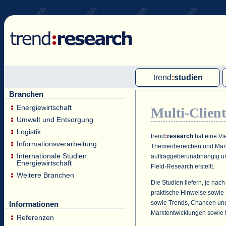
trend
:
studien
Branchen
Multi-Client-Studien
Energiewirtschaft
Multi-Clien
Single-Client-Studien
Umwelt und Entsorgung
Internationale Markt Reports
Logistik
trend
:
research
hat eine Vi
Informationsverarbeitung
Themenbereichen und Märkt
Internationale Studien:
auftraggeberunabhängig unt
Energiewirtschaft
Field-Research erstellt.
Weitere Branchen
Die Studien liefern, je na
praktische Hinweise sowie
sowie Trends, Chancen und
Informationen
Marktentwicklungen sowie f
Referenzen