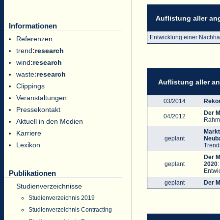
Auflistung aller a
Informationen
Entwicklung einer Nachhal
Referenzen
trend
:
research
wind
:
research
waste
:
research
Auflistung aller 
Clippings
Veranstaltungen
03/2014
Rekom
Pressekontakt
Der M
04/2012
Rahme
Aktuell in den Medien
Markt
Karriere
geplant
Neuba
Lexikon
Trend
Der M
geplant
2020
Entwi
Publikationen
geplant
Der M
Studienverzeichnisse
Studienverzeichnis 2019
Studienverzeichnis Contracting