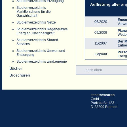
Studienverzeichnis Erzeugung
Auflistung aller a
Studienverzeichnis
Marktforschung für die
Gaswirtschaft
Entso
06/2020
Studienverzeichnis Netze
Verwe
Studienverzeichnis Regenerative
Planu
09/2009
Energien, Nachhaltigkeit
Wettb
Studienverzeichnis Shared
Der M
11/2007
Services
Entso
Studienverzeichnis Umwelt und
Perso
Geplant
Entsorgung
Energ
Studienverzeichnis wind:energie
Bücher
nach oben
Broschüren
trend
:research
GmbH
Parkstraße 123
D-28209 Bremen