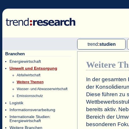
trend
:
studien
Branchen
Multi-Client-Studien
Energiewirtschaft
Weitere T
Single-Client-Studien
Umwelt und Entsorgung
Internationale Markt Reports
Abfallwirtschaft
In der gesamten 
Weitere Themen
der Konsolidieru
Wasser- und Abwasserwirtschaft
Diese führen zu 
Emissionsschutz
Wettbewerbsstruk
Logistik
bereits aktiv. Ne
Informationsverarbeitung
Bereich der Umwe
Internationale Studien:
Energiewirtschaft
besonderen Foku
Weitere Branchen