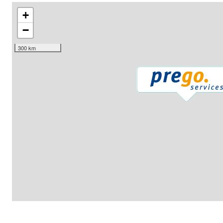
+
−
300 km