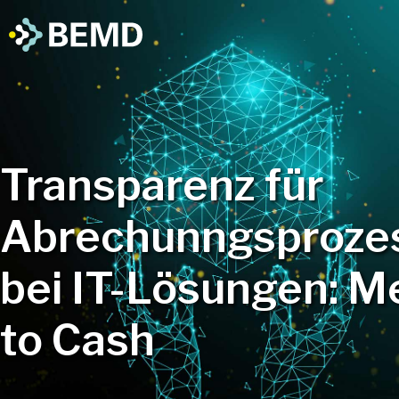
Transparenz für
Abrechunngsproze
bei IT-Lösungen: M
to Cash