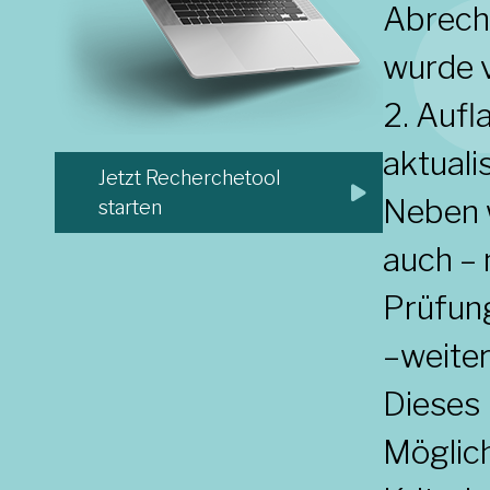
Abrech
wurde v
2. Auf
aktuali
Jetzt Recherchetool
Neben w
starten
auch –
Prüfung
–weite
Dieses 
Möglich