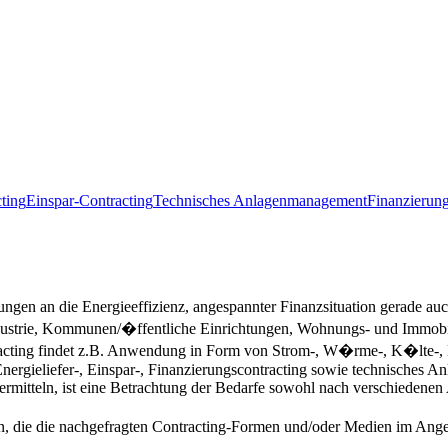
cting
Einspar-Contracting
Technisches Anlagenmanagement
Finanzierung
ungen an die Energieeffizienz, angespannter Finanzsituation gerade
Industrie, Kommunen/�ffentliche Einrichtungen, Wohnungs- und Immob
racting findet z.B. Anwendung in Form von Strom-, W�rme-, K�lte-, 
Energieliefer-, Einspar-, Finanzierungscontracting sowie technisches
rmitteln, ist eine Betrachtung der Bedarfe sowohl nach verschiedene
, die die nachgefragten Contracting-Formen und/oder Medien im Ange