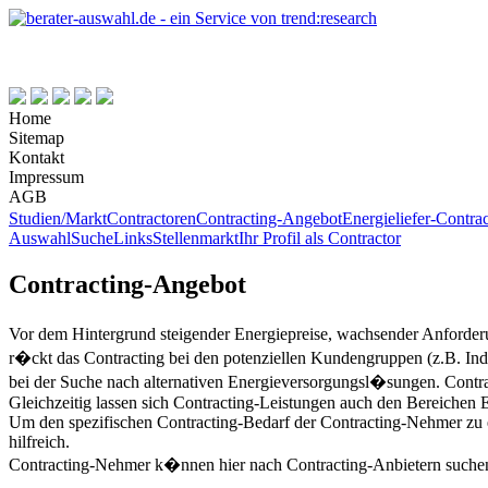
Home
Sitemap
Kontakt
Impressum
AGB
Studien/Markt
Contractoren
Contracting-Angebot
Energieliefer-Contra
Auswahl
Suche
Links
Stellenmarkt
Ihr Profil als Contractor
Contracting-Angebot
Vor dem Hintergrund steigender Energiepreise, wachsender Anforder
r�ckt das Contracting bei den potenziellen Kundengruppen (z.B. 
bei der Suche nach alternativen Energieversorgungsl�sungen. Cont
Gleichzeitig lassen sich Contracting-Leistungen auch den Bereichen 
Um den spezifischen Contracting-Bedarf der Contracting-Nehmer zu e
hilfreich.
Contracting-Nehmer k�nnen hier nach Contracting-Anbietern suchen