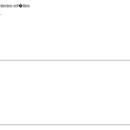
terien erf�llen
.