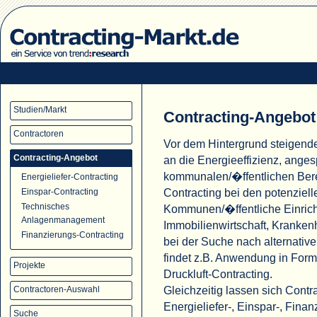
Studien/Markt
Contracting-Angebot
Contractoren
Vor dem Hintergrund steigend
Contracting-Angebot
an die Energieeffizienz, ange
kommunalen/�ffentlichen Ber
Energieliefer-Contracting
Contracting bei den potenziell
Einspar-Contracting
Technisches
Kommunen/�ffentliche Einric
Anlagenmanagement
Immobilienwirtschaft, Krank
Finanzierungs-Contracting
bei der Suche nach alternati
findet z.B. Anwendung in For
Projekte
Druckluft-Contracting.
Gleichzeitig lassen sich Cont
Contractoren-Auswahl
Energieliefer-, Einspar-, Fina
Suche