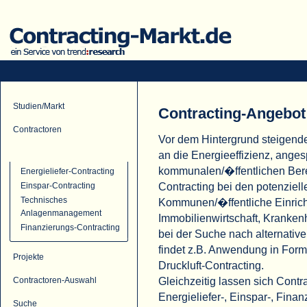
Studien/Markt
Contracting-Angebot
Contractoren
Vor dem Hintergrund steigend
Contracting-Angebot
an die Energieeffizienz, ange
kommunalen/�ffentlichen Ber
Energieliefer-Contracting
Contracting bei den potenziell
Einspar-Contracting
Technisches
Kommunen/�ffentliche Einric
Anlagenmanagement
Immobilienwirtschaft, Krank
Finanzierungs-Contracting
bei der Suche nach alternati
findet z.B. Anwendung in For
Projekte
Druckluft-Contracting.
Gleichzeitig lassen sich Cont
Contractoren-Auswahl
Energieliefer-, Einspar-, Fina
Suche