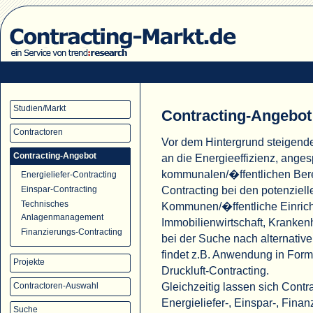
Studien/Markt
Contracting-Angebot
Contractoren
Vor dem Hintergrund steigend
Contracting-Angebot
an die Energieeffizienz, ange
kommunalen/�ffentlichen Ber
Energieliefer-Contracting
Contracting bei den potenziell
Einspar-Contracting
Technisches
Kommunen/�ffentliche Einric
Anlagenmanagement
Immobilienwirtschaft, Krank
Finanzierungs-Contracting
bei der Suche nach alternati
findet z.B. Anwendung in For
Projekte
Druckluft-Contracting.
Gleichzeitig lassen sich Cont
Contractoren-Auswahl
Energieliefer-, Einspar-, Fina
Suche