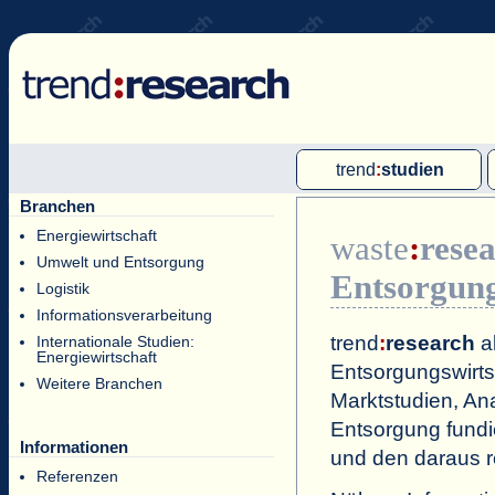
trend
:
studien
Branchen
Multi-Client-Studien
Energiewirtschaft
waste
:
rese
Single-Client-Studien
Umwelt und Entsorgung
Entsorgung
Internationale Markt Reports
Logistik
Informationsverarbeitung
trend
:
research
al
Internationale Studien:
Energiewirtschaft
Entsorgungswirts
Weitere Branchen
Marktstudien, An
Entsorgung fundi
Informationen
und den daraus r
Referenzen