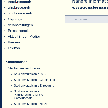
Nähere Informat
trend
:
research
www.wasteresea
wind
:
research
waste
:
research
Clippings
nach oben
Veranstaltungen
Pressekontakt
Aktuell in den Medien
Karriere
Lexikon
Publikationen
Studienverzeichnisse
Studienverzeichnis 2019
Studienverzeichnis Contracting
Studienverzeichnis Erzeugung
Studienverzeichnis
Marktforschung für die
Gaswirtschaft
Studienverzeichnis Netze