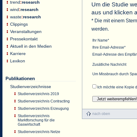
trend
:
research
Um die Studie wei
wind
:
research
aus und klicken 
waste
:
research
* Die mit einem Ster
Clippings
werden.
Veranstaltungen
Pressekontakt
Ihr Name*
Aktuell in den Medien
Ihre Email-Adresse*
Karriere
Email-Adresse des Empfä
Lexikon
Zusätliche Nachricht
Um Missbrauch durch Spam 
Publikationen
Studienverzeichnisse
Ich möchte eine Kopie d
Studienverzeichnis 2019
Studienverzeichnis Contracting
Studienverzeichnis Erzeugung
nach oben
Studienverzeichnis
Marktforschung für die
Gaswirtschaft
Studienverzeichnis Netze