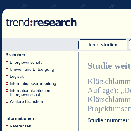
trend
:
studien
Branchen
Multi-Client-Studien
Energiewirtschaft
Studie wei
Single-Client-Studien
Umwelt und Entsorgung
Internationale Markt Reports
Logistik
Klärschlammv
Informationsverarbeitung
Auflage):
„De
Internationale Studien:
Energiewirtschaft
Klärschlammm
Weitere Branchen
Projektumset
Informationen
Studiennummer:
Referenzen