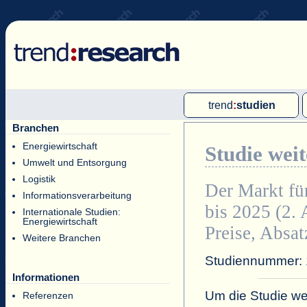
trend
:
studien
Branchen
Multi-Client-Studien
Energiewirtschaft
Studie wei
Single-Client-Studien
Umwelt und Entsorgung
Internationale Markt Reports
Logistik
Der Markt fü
Informationsverarbeitung
bis 2025 (2. 
Internationale Studien:
Energiewirtschaft
Preise, Absat
Weitere Branchen
Studiennummer:
Informationen
Um die Studie wei
Referenzen