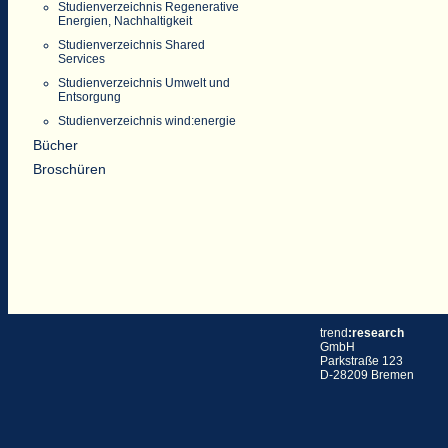
Studienverzeichnis Regenerative
Energien, Nachhaltigkeit
Studienverzeichnis Shared
Services
Studienverzeichnis Umwelt und
Entsorgung
Studienverzeichnis wind:energie
Bücher
Broschüren
trend
:research
GmbH
Parkstraße 123
D-28209 Bremen