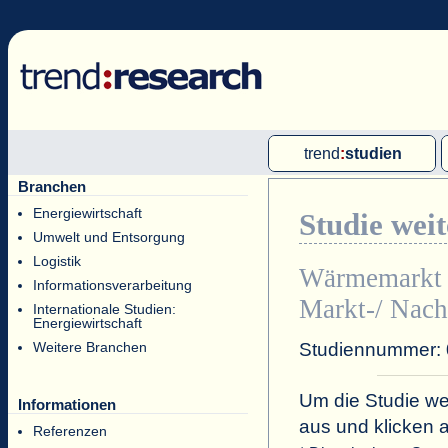
trend
:
studien
Branchen
Multi-Client-Studien
Energiewirtschaft
Studie wei
Single-Client-Studien
Umwelt und Entsorgung
Internationale Markt Reports
Logistik
Wärmemarkt 
Informationsverarbeitung
Markt-/ Nach
Internationale Studien:
Energiewirtschaft
Studiennummer:
Weitere Branchen
Um die Studie wei
Informationen
aus und klicken 
Referenzen