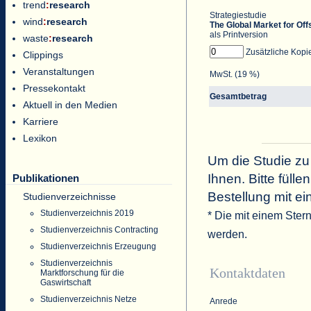
trend
:
research
Strategiestudie
wind
:
research
The Global Market for Off
als Printversion
waste
:
research
Zusätzliche Kopi
Clippings
Veranstaltungen
MwSt. (19 %)
Pressekontakt
Gesamtbetrag
Aktuell in den Medien
Karriere
Lexikon
Um die Studie zu
Ihnen. Bitte füll
Publikationen
Bestellung mit ei
Studienverzeichnisse
Studienverzeichnis 2019
* Die mit einem Ster
Studienverzeichnis Contracting
werden.
Studienverzeichnis Erzeugung
Studienverzeichnis
Kontaktdaten
Marktforschung für die
Gaswirtschaft
Studienverzeichnis Netze
Anrede