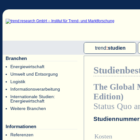
trend
:
studien
Branchen
Multi-Client-Studien
Energiewirtschaft
Studienbes
Single-Client-Studien
Umwelt und Entsorgung
Internationale Markt Reports
Logistik
The Global 
Informationsverarbeitung
Edition)
Internationale Studien:
Energiewirtschaft
Status Quo a
Weitere Branchen
Studiennummer
Informationen
Referenzen
Kosten