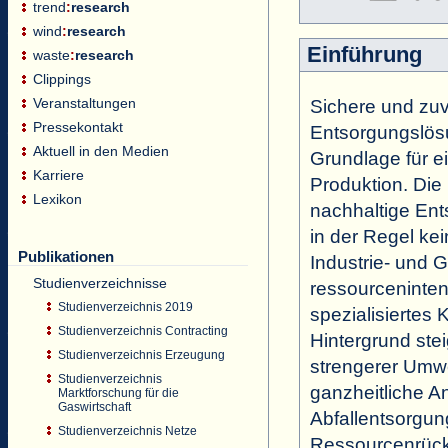
trend
:
research
wind
:
research
Einführung
waste
:
research
Clippings
Veranstaltungen
Sichere und zuv
Pressekontakt
Entsorgungslösu
Aktuell in den Medien
Grundlage für e
Karriere
Produktion. Die
Lexikon
nachhaltige Ents
in der Regel ke
Publikationen
Industrie- und G
Studienverzeichnisse
ressourceninten
Studienverzeichnis 2019
spezialisiertes
Studienverzeichnis Contracting
Hintergrund ste
Studienverzeichnis Erzeugung
strengerer Umwe
Studienverzeichnis
ganzheitliche A
Marktforschung für die
Gaswirtschaft
Abfallentsorgun
Studienverzeichnis Netze
Ressourcenrück