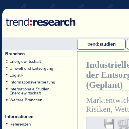
trend
:
studien
Branchen
Multi-Client-Studien
Energiewirtschaft
Industriell
Single-Client-Studien
Umwelt und Entsorgung
der Entsor
Internationale Markt Reports
Logistik
Informationsverarbeitung
(Geplant)
Internationale Studien:
Energiewirtschaft
Marktentwick
Weitere Branchen
Risiken, Wet
Informationen
Referenzen