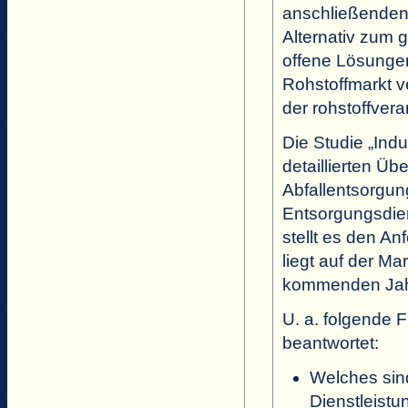
anschließenden
Alternativ zum 
offene Lösungen
Rohstoffmarkt v
der rohstoffvera
Die Studie „Indu
detaillierten Üb
Abfallentsorgun
Entsorgungsdien
stellt es den A
liegt auf der Ma
kommenden Jahr
U. a. folgende 
beantwortet:
Welches sind
Dienstleistu