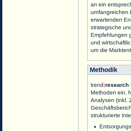
an ein entsprec
umfangreichen B
erwartenden Ent
strategische un
Empfehlungen ge
und wirtschaft
um die Marktent
Methodik
trend
:
research
Methoden ein. N
Analysen (inkl. 
Geschäftsbericht
strukturierte In
Entsorgung