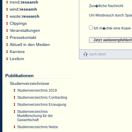
trend
:
research
Zus�tliche Nachricht
wind
:
research
Um Missbrauch durch Spam
waste
:
research
Clippings
Ich m�chte eine Kopie 
Veranstaltungen
Pressekontakt
Aktuell in den Medien
Karriere
nach oben
Lexikon
Publikationen
Studienverzeichnisse
Studienverzeichnis 2019
Studienverzeichnis Contracting
Studienverzeichnis Erzeugung
Studienverzeichnis
Marktforschung für die
Gaswirtschaft
Studienverzeichnis Netze