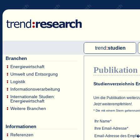
trend
:
studien
Branchen
Multi-Client-Studien
Energiewirtschaft
Publikation
Single-Client-Studien
Umwelt und Entsorgung
Internationale Markt Reports
Logistik
Studienverzeichnis 
Informationsverarbeitung
Internationale Studien:
Um die Publikation weiterz
Energiewirtschaft
Jetzt weiterempfehlen!
.
Weitere Branchen
* Die mit einem Stern gekennze
Ihr Name*
Informationen
Ihre Email-Adresse*
Referenzen
Email-Adresse des Empf�