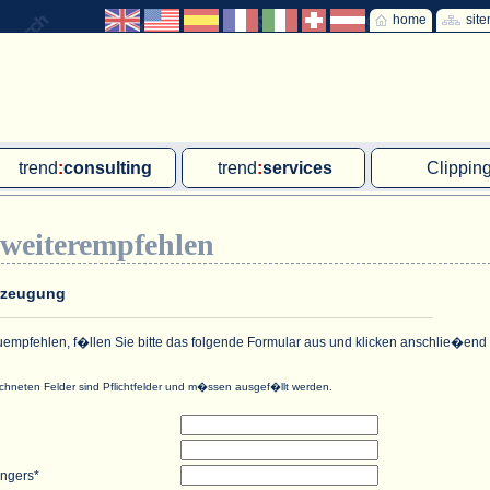
home
sit
trend
:
consulting
trend
:
services
Clippin
Exklusivprojekte
Ad hoc-Recherche
Klärschla
 weiterempfehlen
Due Diligence
Gutachten
MVA und M
energie
:
geodaten
Workshop
Offshore W
Erzeugung
Endkundenbefragung
Wassersto
uempfehlen, f�llen Sie bitte das folgende Formular aus und klicken anschlie�end
PAP-Clipping
ichneten Felder sind Pflichtfelder und m�ssen ausgef�llt werden.
Mitarbeiterbefragung
Marktforschungsmanagement
ngers*