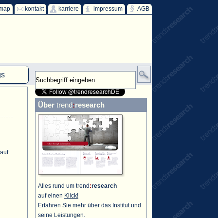
emap
kontakt
karriere
impressum
AGB
gs
mm
Über
trend
:
research
HKW
ind
ff
 auf
Alles rund um trend
:
research
auf einen
Klick!
Erfahren Sie mehr über das Institut und
seine Leistungen.