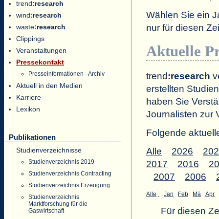
trend
:
research
Wählen Sie ein J
wind
:
research
nur für diesen 
waste
:
research
Clippings
Aktuelle P
Veranstaltungen
Pressekontakt
Presseinformationen - Archiv
trend
:
research
ve
Aktuell in den Medien
erstellten Studien
Karriere
haben Sie Verstä
Lexikon
Journalisten zur 
Folgende aktuell
Publikationen
Studienverzeichnisse
Alle
2026
202
Studienverzeichnis 2019
2017
2016
2
Studienverzeichnis Contracting
2007
2006
Studienverzeichnis Erzeugung
Alle
Jan
Feb
Mä
Apr
Studienverzeichnis
Marktforschung für die
Für diesen Z
Gaswirtschaft