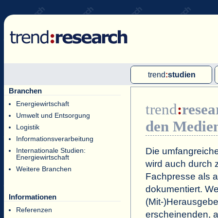
trend
:
studien
Branchen
Multi-Client-Studien
Energiewirtschaft
trend
:
resea
Single-Client-Studien
Umwelt und Entsorgung
den Medie
Internationale Markt Reports
Logistik
Informationsverarbeitung
Die umfangreiche
Internationale Studien:
Energiewirtschaft
wird auch durch z
Weitere Branchen
Fachpresse als a
dokumentiert. Wei
Informationen
(Mit-)Herausgeb
Referenzen
erscheinenden, a