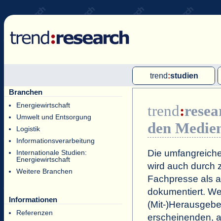
trend
:
studien
Branchen
Multi-Client-Studien
Energiewirtschaft
trend
:
resea
Single-Client-Studien
Umwelt und Entsorgung
den Medie
Internationale Markt Reports
Logistik
Informationsverarbeitung
Die umfangreiche
Internationale Studien:
Energiewirtschaft
wird auch durch z
Weitere Branchen
Fachpresse als a
dokumentiert. Wei
Informationen
(Mit-)Herausgeb
Referenzen
erscheinenden, a