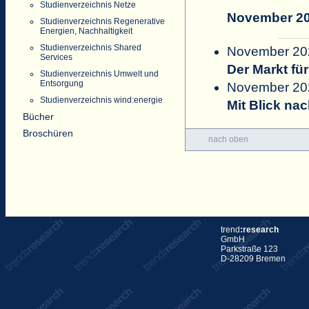
Studienverzeichnis Netze
November 2
Studienverzeichnis Regenerative
Energien, Nachhaltigkeit
Studienverzeichnis Shared
November 2022
Services
Der Markt fü
Studienverzeichnis Umwelt und
Entsorgung
November 202
Studienverzeichnis wind:energie
Mit Blick na
Bücher
Broschüren
nach oben
trend
:research
GmbH
Parkstraße 123
D-28209 Bremen