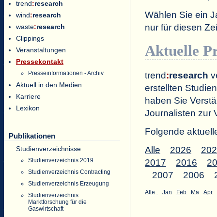
trend
:
research
Wählen Sie ein J
wind
:
research
nur für diesen 
waste
:
research
Clippings
Aktuelle P
Veranstaltungen
Pressekontakt
Presseinformationen - Archiv
trend
:
research
ve
Aktuell in den Medien
erstellten Studien
Karriere
haben Sie Verstä
Lexikon
Journalisten zur 
Folgende aktuell
Publikationen
Studienverzeichnisse
Alle
2026
202
Studienverzeichnis 2019
2017
2016
2
Studienverzeichnis Contracting
2007
2006
Studienverzeichnis Erzeugung
Alle
Jan
Feb
Mä
Apr
Studienverzeichnis
Marktforschung für die
Gaswirtschaft