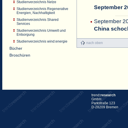
Studienverzeichnis Netze
September 2
Studienverzeichnis Regenerative
Energien, Nachhaltigkeit
Studienverzeichnis Shared
September 20
Services
China schoc
Studienverzeichnis Umwelt und
Entsorgung
Studienverzeichnis wind:energie
nach oben
Bücher
Broschüren
trend
:research
GmbH
Parkstraße 123
D-28209 Bremen