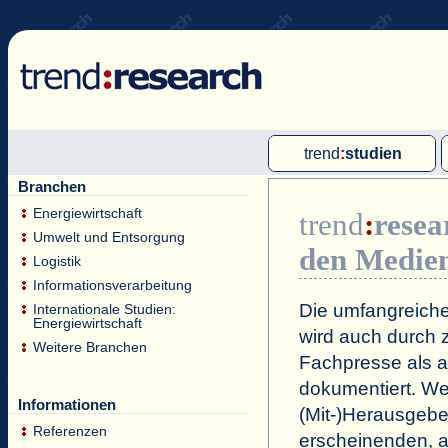
trend
:
studien
Branchen
Multi-Client-Studien
Energiewirtschaft
trend
:
resea
Single-Client-Studien
Umwelt und Entsorgung
den Medie
Internationale Markt Reports
Logistik
Informationsverarbeitung
Die umfangreiche
Internationale Studien:
Energiewirtschaft
wird auch durch z
Weitere Branchen
Fachpresse als a
dokumentiert. Wei
Informationen
(Mit-)Herausgeb
Referenzen
erscheinenden, a