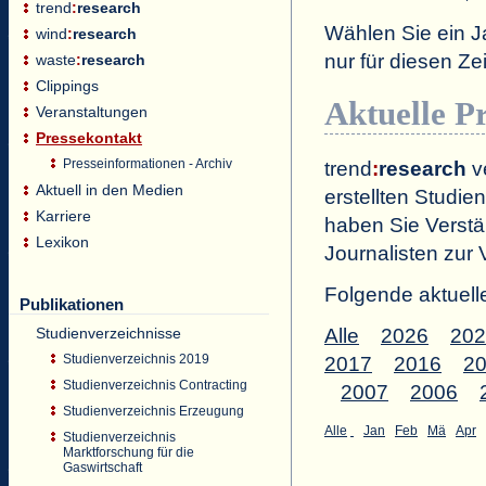
trend
:
research
Wählen Sie ein J
wind
:
research
nur für diesen 
waste
:
research
Clippings
Aktuelle P
Veranstaltungen
Pressekontakt
Presseinformationen - Archiv
trend
:
research
ve
Aktuell in den Medien
erstellten Studien
Karriere
haben Sie Verstä
Lexikon
Journalisten zur 
Folgende aktuell
Publikationen
Studienverzeichnisse
Alle
2026
202
Studienverzeichnis 2019
2017
2016
2
Studienverzeichnis Contracting
2007
2006
Studienverzeichnis Erzeugung
Alle
Jan
Feb
Mä
Apr
Studienverzeichnis
Marktforschung für die
Gaswirtschaft