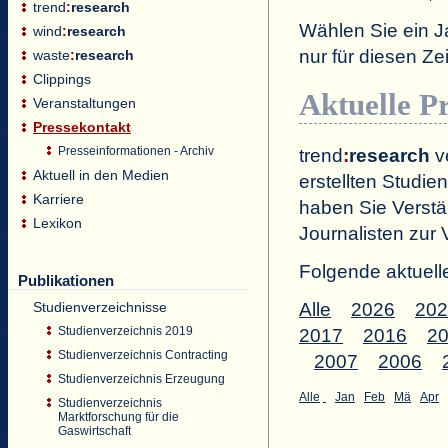
trend
:
research
Wählen Sie ein J
wind
:
research
nur für diesen 
waste
:
research
Clippings
Aktuelle P
Veranstaltungen
Pressekontakt
Presseinformationen - Archiv
trend
:
research
ve
Aktuell in den Medien
erstellten Studien
Karriere
haben Sie Verstä
Lexikon
Journalisten zur 
Folgende aktuell
Publikationen
Studienverzeichnisse
Alle
2026
202
Studienverzeichnis 2019
2017
2016
2
Studienverzeichnis Contracting
2007
2006
Studienverzeichnis Erzeugung
Alle
Jan
Feb
Mä
Apr
Studienverzeichnis
Marktforschung für die
Gaswirtschaft