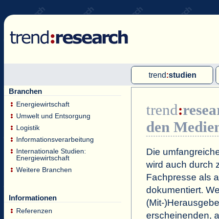
trend
:
studien
Branchen
Multi-Client-Studien
Energiewirtschaft
trend
:
resea
Single-Client-Studien
Umwelt und Entsorgung
den Medie
Internationale Markt Reports
Logistik
Informationsverarbeitung
Die umfangreiche
Internationale Studien:
Energiewirtschaft
wird auch durch z
Weitere Branchen
Fachpresse als a
dokumentiert. Wei
Informationen
(Mit-)Herausgeb
Referenzen
erscheinenden, a