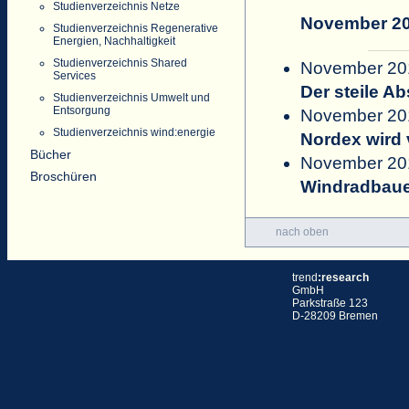
Studienverzeichnis Netze
November 2
Studienverzeichnis Regenerative
Energien, Nachhaltigkeit
Studienverzeichnis Shared
November 201
Services
Der steile A
Studienverzeichnis Umwelt und
Entsorgung
November 201
Studienverzeichnis wind:energie
Nordex wird 
Bücher
November 201
Broschüren
Windradbauer 
nach oben
trend
:research
GmbH
Parkstraße 123
D-28209 Bremen