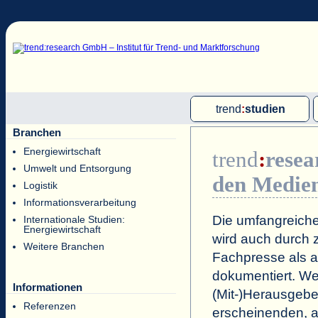
trend
:
studien
Branchen
Multi-Client-Studien
Energiewirtschaft
trend
:
resea
Single-Client-Studien
Umwelt und Entsorgung
den Medie
Internationale Markt Reports
Logistik
Informationsverarbeitung
Die umfangreiche
Internationale Studien:
Energiewirtschaft
wird auch durch z
Weitere Branchen
Fachpresse als a
dokumentiert. Wei
Informationen
(Mit-)Herausgeb
Referenzen
erscheinenden, a