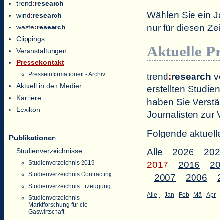
trend
:
research
Wählen Sie ein J
wind
:
research
nur für diesen 
waste
:
research
Clippings
Aktuelle P
Veranstaltungen
Pressekontakt
Presseinformationen - Archiv
trend
:
research
ve
Aktuell in den Medien
erstellten Studien
Karriere
haben Sie Verstä
Lexikon
Journalisten zur 
Folgende aktuell
Publikationen
Studienverzeichnisse
Alle
2026
202
Studienverzeichnis 2019
2017
2016
2
Studienverzeichnis Contracting
2007
2006
Studienverzeichnis Erzeugung
Alle
Jan
Feb
Mä
Apr
Studienverzeichnis
Marktforschung für die
Gaswirtschaft