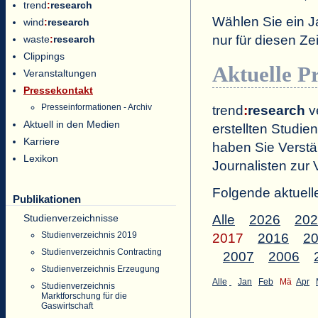
trend
:
research
Wählen Sie ein J
wind
:
research
nur für diesen 
waste
:
research
Clippings
Aktuelle P
Veranstaltungen
Pressekontakt
Presseinformationen - Archiv
trend
:
research
ve
Aktuell in den Medien
erstellten Studien
Karriere
haben Sie Verstä
Lexikon
Journalisten zur 
Folgende aktuell
Publikationen
Studienverzeichnisse
Alle
2026
202
Studienverzeichnis 2019
2017
2016
2
Studienverzeichnis Contracting
2007
2006
Studienverzeichnis Erzeugung
Alle
Jan
Feb
Mä
Apr
Studienverzeichnis
Marktforschung für die
Gaswirtschaft