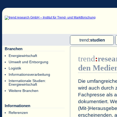
trend
:
studien
Branchen
Multi-Client-Studien
Energiewirtschaft
trend
:
resea
Single-Client-Studien
Umwelt und Entsorgung
den Medie
Internationale Markt Reports
Logistik
Informationsverarbeitung
Die umfangreiche
Internationale Studien:
Energiewirtschaft
wird auch durch z
Weitere Branchen
Fachpresse als a
dokumentiert. Wei
Informationen
(Mit-)Herausgeb
Referenzen
erscheinenden, a