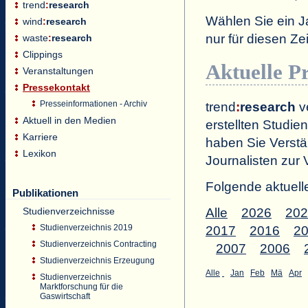
trend
:
research
Wählen Sie ein J
wind
:
research
nur für diesen 
waste
:
research
Clippings
Aktuelle P
Veranstaltungen
Pressekontakt
Presseinformationen - Archiv
trend
:
research
ve
Aktuell in den Medien
erstellten Studien
Karriere
haben Sie Verstä
Lexikon
Journalisten zur 
Folgende aktuell
Publikationen
Studienverzeichnisse
Alle
2026
202
Studienverzeichnis 2019
2017
2016
2
Studienverzeichnis Contracting
2007
2006
Studienverzeichnis Erzeugung
Alle
Jan
Feb
Mä
Apr
Studienverzeichnis
Marktforschung für die
Gaswirtschaft