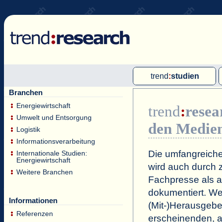
trend
:
studien
Branchen
Multi-Client-Studien
Energiewirtschaft
trend
:
resea
Single-Client-Studien
Umwelt und Entsorgung
den Medie
Internationale Markt Reports
Logistik
Informationsverarbeitung
Die umfangreiche
Internationale Studien:
Energiewirtschaft
wird auch durch z
Weitere Branchen
Fachpresse als a
dokumentiert. Wei
Informationen
(Mit-)Herausgeb
Referenzen
erscheinenden, a