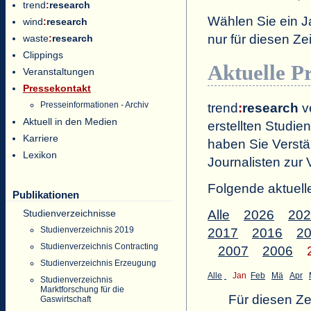
trend
:
research
Wählen Sie ein J
wind
:
research
nur für diesen 
waste
:
research
Clippings
Aktuelle P
Veranstaltungen
Pressekontakt
Presseinformationen - Archiv
trend
:
research
ve
Aktuell in den Medien
erstellten Studien
Karriere
haben Sie Verstä
Lexikon
Journalisten zur 
Folgende aktuell
Publikationen
Studienverzeichnisse
Alle
2026
202
Studienverzeichnis 2019
2017
2016
2
Studienverzeichnis Contracting
2007
2006
Studienverzeichnis Erzeugung
Alle
Jan
Feb
Mä
Apr
Studienverzeichnis
Marktforschung für die
Für diesen Z
Gaswirtschaft