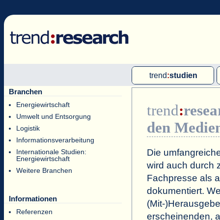
trend
:
studien
Branchen
Multi-Client-Studien
Energiewirtschaft
trend
:
resea
Single-Client-Studien
Umwelt und Entsorgung
den Medie
Internationale Markt Reports
Logistik
Informationsverarbeitung
Die umfangreiche
Internationale Studien:
Energiewirtschaft
wird auch durch z
Weitere Branchen
Fachpresse als a
dokumentiert. Wei
Informationen
(Mit-)Herausgeb
Referenzen
erscheinenden, a