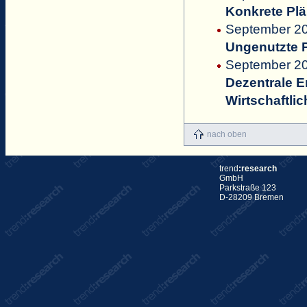
Konkrete Pl
September 20
Ungenutzte P
September 2
Dezentrale E
Wirtschaftli
nach oben
trend
:research
GmbH
Parkstraße 123
D-28209 Bremen