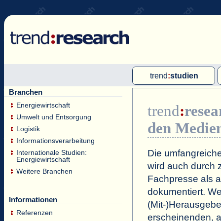
trend
:
studien
Branchen
Multi-Client-Studien
Energiewirtschaft
trend
:
resea
Single-Client-Studien
Umwelt und Entsorgung
den Medie
Internationale Markt Reports
Logistik
Informationsverarbeitung
Die umfangreiche
Internationale Studien:
Energiewirtschaft
wird auch durch z
Weitere Branchen
Fachpresse als a
dokumentiert. Wei
Informationen
(Mit-)Herausgeb
Referenzen
erscheinenden, a