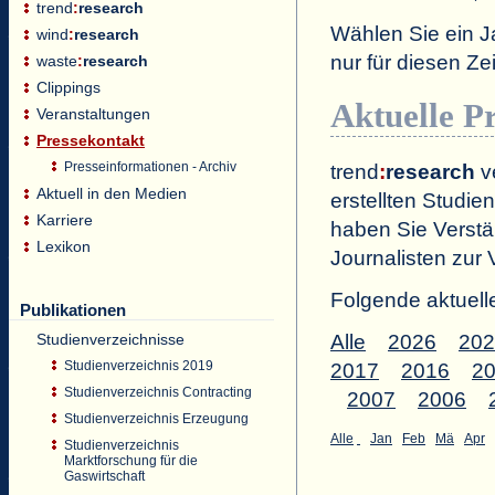
trend
:
research
Wählen Sie ein J
wind
:
research
nur für diesen 
waste
:
research
Clippings
Aktuelle P
Veranstaltungen
Pressekontakt
Presseinformationen - Archiv
trend
:
research
ve
Aktuell in den Medien
erstellten Studien
Karriere
haben Sie Verstä
Lexikon
Journalisten zur 
Folgende aktuell
Publikationen
Studienverzeichnisse
Alle
2026
202
Studienverzeichnis 2019
2017
2016
2
Studienverzeichnis Contracting
2007
2006
Studienverzeichnis Erzeugung
Alle
Jan
Feb
Mä
Apr
Studienverzeichnis
Marktforschung für die
Gaswirtschaft