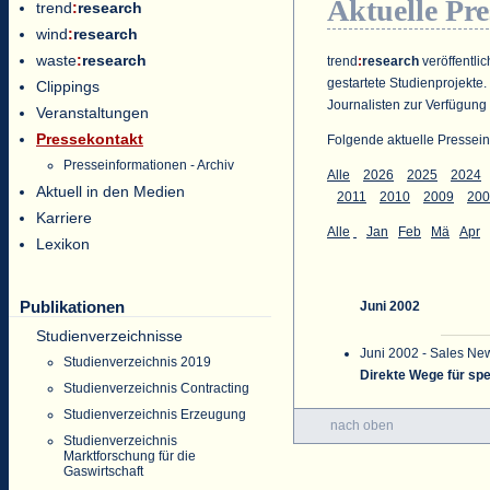
Aktuelle Pr
trend
:
research
wind
:
research
waste
:
research
trend
:
research
veröffentlic
gestartete Studienprojekte.
Clippings
Journalisten zur Verfügung 
Veranstaltungen
Pressekontakt
Folgende aktuelle Pressein
Presseinformationen - Archiv
Alle
2026
2025
2024
Aktuell in den Medien
2011
2010
2009
200
Karriere
Alle
Jan
Feb
Mä
Apr
Lexikon
Publikationen
Juni 2002
Studienverzeichnisse
Juni 2002 - Sales Ne
Studienverzeichnis 2019
Direkte Wege für spe
Studienverzeichnis Contracting
Studienverzeichnis Erzeugung
nach oben
Studienverzeichnis
Marktforschung für die
Gaswirtschaft