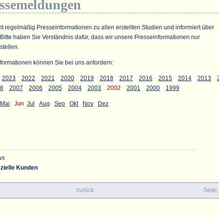
essemeldungen
ht regelmäßig Presseinformationen zu allen erstellten Studien und informiert über
 Bitte haben Sie Verständnis dafür, dass wir unsere Presseinformationen nur
stellen.
formationen können Sie bei uns anfordern:
2023
2022
2021
2020
2019
2018
2017
2016
2015
2014
2013
8
2007
2006
2005
2004
2003
2002
2001
2000
1999
Mai
Jun
Jul
Aug
Sep
Okt
Nov
Dez
ws
zielle Kunden
zurück
Seite