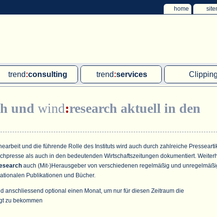
home
sit
trend
:
consulting
trend
:
services
Clippin
Exklusivprojekte
Ad hoc-Recherche
Klärschla
ch
und
wind
:
research
aktuell in den
Due Diligence
Gutachten
MVA und M
energie
:
geodaten
Workshop
Offshore W
Endkundenbefragung
Wassersto
arbeit und die führende Rolle des Instituts wird auch durch zahlreiche Pressearti
achpresse als auch in den bedeutenden Wirtschaftszeitungen dokumentiert. Weiter
PAP-Clipping
esearch
auch (Mit-)Herausgeber von verschiedenen regelmäßig und unregelmäßi
ationalen Publikationen und Bücher.
Mitarbeiterbefragung
d anschliessend optional einen Monat, um nur für diesen Zeitraum die
Marktforschungsmanagement
gt zu bekommen