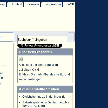
emap
kontakt
karriere
impressum
AGB
gs
mm
Über
trend
:
research
HKW
ind
Alles rund um trend
:
research
auf einen
Klick!
ff
kel
Erfahren Sie mehr über das Institut und
hin
seine Leistungen.
g
Aktuell erstellte Studien
Gleichstromnetze in der Industrie
Batteriespeicher in Deutschland bis
2040 (2. Auflage)