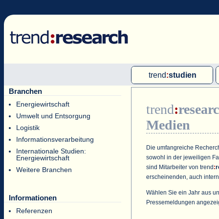
trend
:
studien
Branchen
Multi-Client-Studien
Energiewirtschaft
trend
:
resear
Single-Client-Studien
Umwelt und Entsorgung
Medien
Internationale Markt Reports
Logistik
Informationsverarbeitung
Die umfangreiche Recherche
Internationale Studien:
sowohl in der jeweiligen F
Energiewirtschaft
sind Mitarbeiter von
trend
:
r
Weitere Branchen
erscheinenden, auch intern
Wählen Sie ein Jahr aus un
Informationen
Pressemeldungen angezei
Referenzen