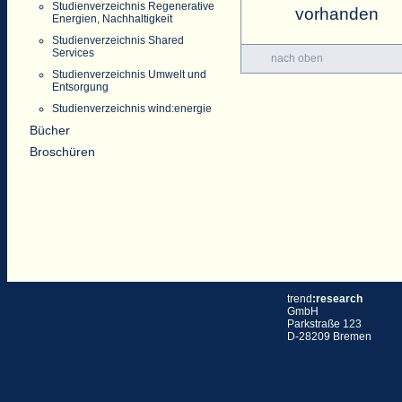
Studienverzeichnis Regenerative
vorhanden
Energien, Nachhaltigkeit
Studienverzeichnis Shared
Services
nach oben
Studienverzeichnis Umwelt und
Entsorgung
Studienverzeichnis wind:energie
Bücher
Broschüren
trend
:research
GmbH
Parkstraße 123
D-28209 Bremen