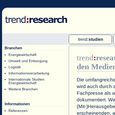
trend
:
studien
Branchen
Multi-Client-Studien
Energiewirtschaft
trend
:
resea
Single-Client-Studien
Umwelt und Entsorgung
den Medie
Internationale Markt Reports
Logistik
Informationsverarbeitung
Die umfangreiche
Internationale Studien:
Energiewirtschaft
wird auch durch z
Weitere Branchen
Fachpresse als a
dokumentiert. Wei
Informationen
(Mit-)Herausgeb
Referenzen
erscheinenden, a