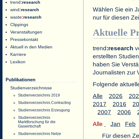
trend
:
research
Wählen Sie ein J
wind
:
research
nur für diesen 
waste
:
research
Clippings
Aktuelle P
Veranstaltungen
Pressekontakt
Aktuell in den Medien
trend
:
research
ve
Karriere
erstellten Studien
Lexikon
haben Sie Verstä
Journalisten zur 
Publikationen
Folgende aktuell
Studienverzeichnisse
Alle
2026
202
Studienverzeichnis 2019
Studienverzeichnis Contracting
2017
2016
2
Studienverzeichnis Erzeugung
2007
2006
Studienverzeichnis
Marktforschung für die
Alle
Jan
Feb
Gaswirtschaft
Studienverzeichnis Netze
Für diesen Z