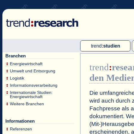
trend
:
studien
Branchen
Multi-Client-Studien
Energiewirtschaft
trend
:
resea
Single-Client-Studien
Umwelt und Entsorgung
den Medie
Internationale Markt Reports
Logistik
Informationsverarbeitung
Die umfangreiche
Internationale Studien:
Energiewirtschaft
wird auch durch z
Weitere Branchen
Fachpresse als a
dokumentiert. Wei
Informationen
(Mit-)Herausgeb
Referenzen
erscheinenden, a