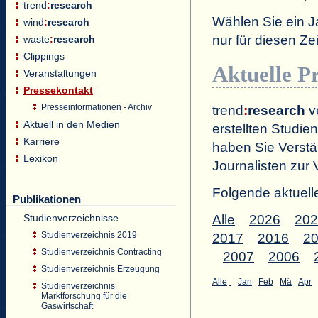
trend
:
research
Wählen Sie ein J
wind
:
research
nur für diesen 
waste
:
research
Clippings
Aktuelle P
Veranstaltungen
Pressekontakt
Presseinformationen - Archiv
trend
:
research
ve
Aktuell in den Medien
erstellten Studien
Karriere
haben Sie Verstä
Lexikon
Journalisten zur 
Folgende aktuell
Publikationen
Studienverzeichnisse
Alle
2026
202
Studienverzeichnis 2019
2017
2016
2
Studienverzeichnis Contracting
2007
2006
Studienverzeichnis Erzeugung
Alle
Jan
Feb
Mä
Apr
Studienverzeichnis
Marktforschung für die
Gaswirtschaft