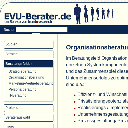
Suche:
Studien
Organisationsberatu
Berater
Im Beratungsfeld Organisation
Beratungsfelder
einzelnen Systemkomponente
und das Zusammenspiel diese
Strategieberatung
Unternehmenserfolgs zu optim
Organisationsberatung
Marketing-/Vertriebsberatung
sind u.a.:
Personalberatung
Effizienz- und Wirtschaft
IT-Beratung
Privatisierungspotenzial
Realisierungs-/ Impleme
Projekte
Unternehmensgestaltung
Beraterauswahl
Prozessgestaltung/ Proz
Links