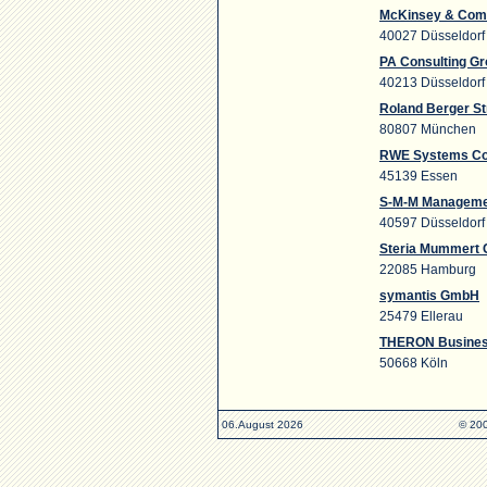
McKinsey & Comp
40027 Düsseldorf
PA Consulting G
40213 Düsseldorf
Roland Berger St
80807 München
RWE Systems Co
45139 Essen
S-M-M Manageme
40597 Düsseldorf
Steria Mummert 
22085 Hamburg
symantis GmbH
25479 Ellerau
THERON Busines
50668 Köln
06.August 2026
© 200