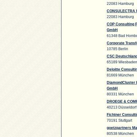
22083 Hamburg
CONSULECTRA U
22083 Hamburg
COP Consulting 
GmbH
61348 Bad Hombur
Corporate Trans
10785 Berlin
CSC Deutschland
65189 Wiesbade
Deloitte Consulti
81669 München
DiamondCluster 
GmbH
80331 München
DROEGE & COMP
40213 Düsseldorf
Fichtner Consulti
70191 Stuttgart
goetzpartners M
80538 München