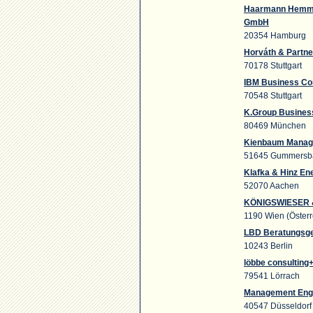
Haarmann Hemme
GmbH
20354 Hamburg
Horváth & Partn
70178 Stuttgart
IBM Business Co
70548 Stuttgart
K.Group Busines
80469 München
Kienbaum Manag
51645 Gummersb
Klafka & Hinz En
52070 Aachen
KÖNIGSWIESER
1190 Wien (Österr
LBD Beratungsge
10243 Berlin
löbbe consulting
79541 Lörrach
Management Eng
40547 Düsseldorf