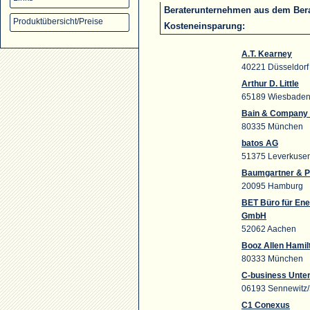
Beraterunternehmen aus dem Bera
Produktübersicht/Preise
Kosteneinsparung:
A.T. Kearney
40221 Düsseldorf
Arthur D. Little
65189 Wiesbade
Bain & Company 
80335 München
batos AG
51375 Leverkuse
Baumgartner & 
20095 Hamburg
BET Büro für Ene
GmbH
52062 Aachen
Booz Allen Hami
80333 München
C-business Unt
06193 Sennewitz/
C1 Conexus