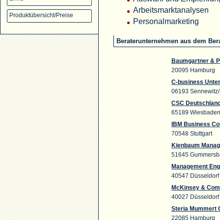
Arbeitsmarktanalysen
Produktübersicht/Preise
Personalmarketing
Beraterunternehmen aus dem Ber
Baumgartner & 
20095 Hamburg
C-business Unt
06193 Sennewitz/
CSC Deutschland
65189 Wiesbade
IBM Business Co
70548 Stuttgart
Kienbaum Manag
51645 Gummersb
Management Eng
40547 Düsseldorf
McKinsey & Comp
40027 Düsseldorf
Steria Mummert 
22085 Hamburg