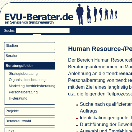
Suche:
Studien
Human Resource-/Pe
Berater
Der Bereich Human Resourceb
Beratungsfelder
Beratungsunternehmen im Markt 
Anlehnung an die trend
:
resea
Strategieberatung
Personalberatung von trend
:
r
Organisationsberatung
Marketing-/Vertriebsberatung
mit dem Ziel eines langfristig
Personalberatung
u.a. die folgenden Teilprozess
IT-Beratung
Suche nach qualifizierte
Auftrags
Projekte
Identifikation geeignete
Beraterauswahl
Durchführung der Bewer
Auswahl und Empfehlun
Links