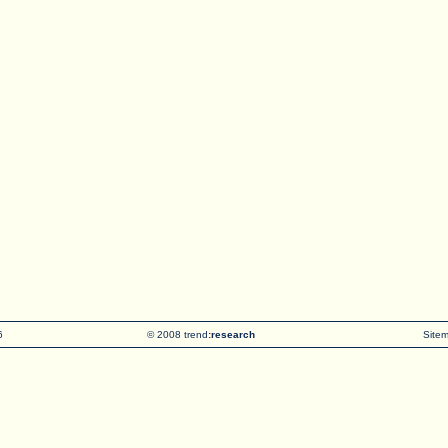
6
© 2008 trend
:
research
Site