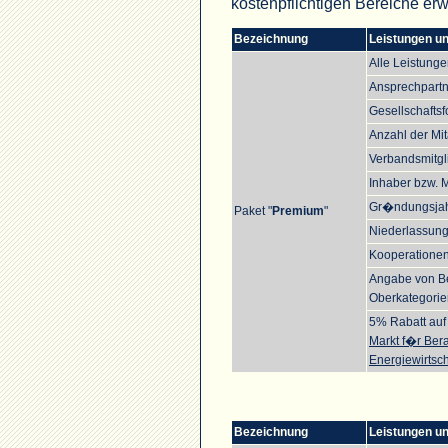
kostenpflichtigen Bereiche erw
Bezeichnung
Leistungen und
Alle Leistunge
Ansprechpartn
Gesellschafts
Anzahl der Mit
Verbandsmitgl
Inhaber bzw. 
Gr�ndungsja
Paket "
Premium
"
Niederlassun
Kooperationen
Angabe von Be
Oberkategorie
5% Rabatt auf 
Markt f�r Bera
Energiewirtsch
Bezeichnung
Leistungen und