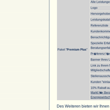
Alle Leistunge
Logo
Hervorgehoben
Leistungskata
Referenzliste
Kundenkomme
Benachrichtig
Spezielle Erf
Beratungserfa
Paket "
Premium Plus
"
Pr�ferenz f�r 
Banner Ihres
Link zu Ihrem 
Mitgliedschaf
Stellenaussch
Kunden "einla
10% Rabatt auf
Markt f�r Bera
Energiewirtsch
Des Weiteren bieten wir Ihnen 