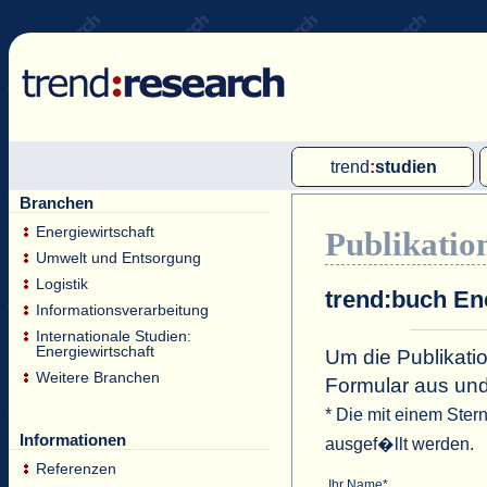
trend
:
studien
Branchen
Multi-Client-Studien
Energiewirtschaft
Publikatio
Single-Client-Studien
Umwelt und Entsorgung
Internationale Markt Reports
Logistik
trend:buch En
Informationsverarbeitung
Internationale Studien:
Energiewirtschaft
Um die Publikatio
Weitere Branchen
Formular aus un
* Die mit einem Ster
Informationen
ausgef�llt werden.
Referenzen
Ihr Name*