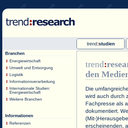
trend
:
studien
Branchen
Multi-Client-Studien
Energiewirtschaft
trend
:
resea
Single-Client-Studien
Umwelt und Entsorgung
den Medie
Internationale Markt Reports
Logistik
Informationsverarbeitung
Die umfangreiche
Internationale Studien:
Energiewirtschaft
wird auch durch z
Weitere Branchen
Fachpresse als a
dokumentiert. Wei
Informationen
(Mit-)Herausgeb
Referenzen
erscheinenden, a