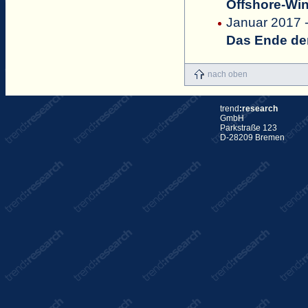
Offshore-Win
Januar 2017 -
Das Ende der
nach oben
trend
:research
GmbH
Parkstraße 123
D-28209 Bremen