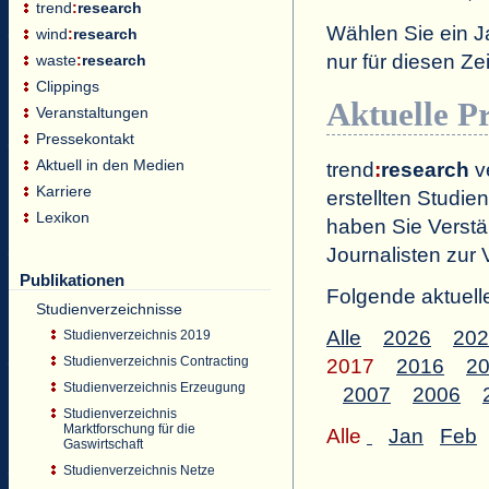
trend
:
research
Wählen Sie ein J
wind
:
research
nur für diesen 
waste
:
research
Clippings
Aktuelle P
Veranstaltungen
Pressekontakt
Aktuell in den Medien
trend
:
research
ve
Karriere
erstellten Studien
Lexikon
haben Sie Verstä
Journalisten zur 
Publikationen
Folgende aktuell
Studienverzeichnisse
Alle
2026
202
Studienverzeichnis 2019
Studienverzeichnis Contracting
2017
2016
2
Studienverzeichnis Erzeugung
2007
2006
Studienverzeichnis
Marktforschung für die
Alle
Jan
Feb
Gaswirtschaft
Studienverzeichnis Netze