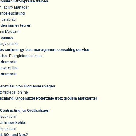
könnten Strompreise treiben
 Facility Manager
ßenbeleuchtung
delsblatt
rden immer teurer
ing Magazin
rognose
ergy online
es con|energy best management consulting service
sches Energieforum online
erksmarkt
news online
erksmarkt
renzt Bau von Biomasseanlagen
offspiegel online
chland: Ungenutzte Potenziale trotz großem Marktanteil
 Contracting für Großanlagen
espektrum
ch Importkohle
espektrum
it SO
und Nox?
2