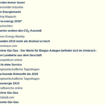
erden immer teurer
nsmittel Industrie
im Energiemarkt
ling Magazin
-to-energy 2030“
achrichten
werke senken den CO
-Ausstoß
2
ones Energy Weekly
unden 2010 mehr als dreimal so hoch
sionshaus.com
hrte Gär-Gas - Der Markt für Biogas-Anlagen befindet sich im Umbruch -
en Landwirte aus dem Geschäft
iespektrum online
cht ohne Service
rgiewirtschaftliche Tagesfragen
achsende Rohstoffe bis 2020
rgiewirtschaftliche Tagesfragen
hsenergie 2015
chaftswoche online
ehrte Gär-Gas
lsblatt.com
annte Gär-Gas