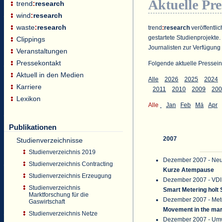
Aktuelle Pr
trend
:
research
wind
:
research
waste
:
research
trend
:
research
veröffentlic
gestartete Studienprojekte.
Clippings
Journalisten zur Verfügung 
Veranstaltungen
Pressekontakt
Folgende aktuelle Pressein
Aktuell in den Medien
Alle
2026
2025
2024
Karriere
2011
2010
2009
200
Lexikon
Alle
Jan
Feb
Mä
Apr
Publikationen
2007
Studienverzeichnisse
Studienverzeichnis 2019
Dezember 2007 - Neu
Studienverzeichnis Contracting
Kurze Atempause
Studienverzeichnis Erzeugung
Dezember 2007 - VDI
Studienverzeichnis
Smart Metering holt 
Marktforschung für die
Dezember 2007 - Mete
Gaswirtschaft
Movement in the mar
Studienverzeichnis Netze
Dezember 2007 - Um