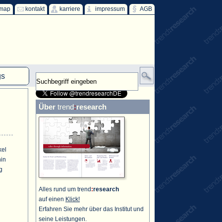
emap
kontakt
karriere
impressum
AGB
gs
mm
Über
trend
:
research
HKW
ind
ff
kel
hin
g
Alles rund um trend
:
research
auf einen
Klick!
Erfahren Sie mehr über das Institut und
seine Leistungen.