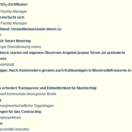
 SO
-Zertifikaten
2
Facility Manager
vierfacht sich
Facility Manager
land: Umweltbewusstsein nimmt zu
K
ür Smart Metering
gie Dienstleistung online
neck starten mit eigenem Ökostrom-Angebot jenatur Strom als preiswerte
reen
delsblatt
Kippe: Nach Atommeilern geraten auch Kohleanlagen in Misskredit/Konzerne in
rfordert Transparenz und Einheitlichkeit für Markterfolg
elt kommunale ökologische Briefe
g
nergiewirtschaftliche Tagesfragen
gen für das Contracting
rgiespektrum
nz
nsmittel Industrie