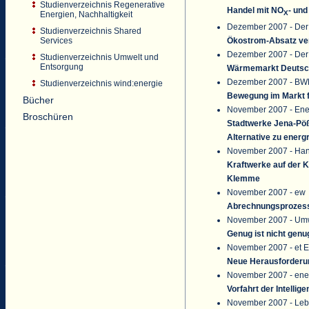
Studienverzeichnis Regenerative
Handel mit NO
- und
X
Energien, Nachhaltigkeit
Dezember 2007 - Der 
Studienverzeichnis Shared
Services
Ökostrom-Absatz ver
Dezember 2007 - Der 
Studienverzeichnis Umwelt und
Entsorgung
Wärmemarkt Deutsch
Dezember 2007 - BW
Studienverzeichnis wind:energie
Bewegung im Markt f
Bücher
November 2007 - Ener
Broschüren
Stadtwerke Jena-Pöß
Alternative zu energ
November 2007 - Han
Kraftwerke auf der 
Klemme
November 2007 - ew
Abrechnungsprozess e
November 2007 - Umw
Genug ist nicht genu
November 2007 - et E
Neue Herausforderun
November 2007 - ene
Vorfahrt der Intellige
November 2007 - Lebe