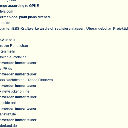
ange according to GPKE
ters.com
erman coal plant plans ditched
k-eu.de
eplanten EBS-Kraftwerke wird sich realisieren lassen: Überangebot an Projekti
e-Ausbau
usitzer Rundschau
sten mehr
inkohle-Portal.de
n werden immer teurer
ve-PR.de
n werden immer teurer
hoo Nachrichten - Yahoo Finanzen
n werden immer teurer
 newsticker online
n werden immer teurer
inside online
n werden immer teurer
nztreff.de
n werden immer teurer
derland.de