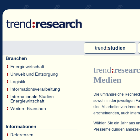
trend
:
studien
Branchen
Multi-Client-Studien
Energiewirtschaft
trend
:
resear
Single-Client-Studien
Umwelt und Entsorgung
Medien
Internationale Markt Reports
Logistik
Informationsverarbeitung
Die umfangreiche Recherche
Internationale Studien:
sowohl in der jeweiligen F
Energiewirtschaft
sind Mitarbeiter von
trend
:
r
Weitere Branchen
erscheinenden, auch intern
Wählen Sie ein Jahr aus un
Informationen
Pressemeldungen angezei
Referenzen