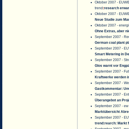
Oktober 2007 - EUWI
trend
:
research
erwar
Oktober 2007 - EUWI
Neue Studie zum Mar
Oktober 2007 - energ
Ohne Extras, aber ni
September 2007 - Reu
German coal plant pl
September 2007 - E
Smart Metering in De
September 2007 - Stro
Glos warnt vor Engp
September 2007 - Fut
Kraftwerke werden i
September 2007 - Wes
Gastkommentar: Unv
September 2007 - En
Überangebot an Proj
September 2007 - ew
Marktübersicht Abre
September 2007 - E
trend:rearch: Markt 
September 2007 - me