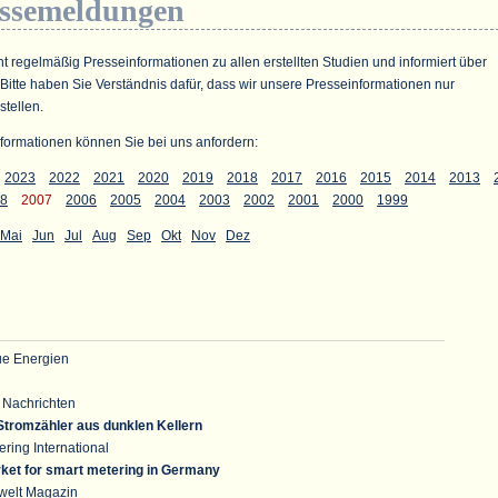
essemeldungen
ht regelmäßig Presseinformationen zu allen erstellten Studien und informiert über
 Bitte haben Sie Verständnis dafür, dass wir unsere Presseinformationen nur
stellen.
formationen können Sie bei uns anfordern:
2023
2022
2021
2020
2019
2018
2017
2016
2015
2014
2013
8
2007
2006
2005
2004
2003
2002
2001
2000
1999
Mai
Jun
Jul
Aug
Sep
Okt
Nov
Dez
e Energien
 Nachrichten
Stromzähler aus dunklen Kellern
ring International
ket for smart metering in Germany
welt Magazin