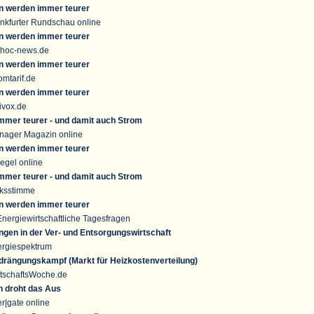
n werden immer teurer
nkfurter Rundschau online
n werden immer teurer
-hoc-news.de
n werden immer teurer
mtarif.de
n werden immer teurer
ivox.de
mmer teurer - und damit auch Strom
nager Magazin online
n werden immer teurer
egel online
mmer teurer - und damit auch Strom
lksstimme
n werden immer teurer
nergiewirtschaftliche Tagesfragen
ngen in der Ver- und Entsorgungswirtschaft
ergiespektrum
rängungskampf (Markt für Heizkostenverteilung)
rtschaftsWoche.de
n droht das Aus
r|gate online