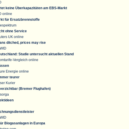
D
tet keine Überkapazitäten am EBS-Markt
D online
kt für Ersatzbrennstoffe
iespektrum
cht ohne Service
ters UK online
ans ditched, prices may rise
UWID
utschland: Studie untersucht aktuellen Stand
mtarife-Vergleich online
ässen
ure Energie online
mmer teurer
er Kurier
erzichtbar (Bremer Flughafen)
tsorga
ektideen
chnungsdienstleister
UWID
für Biogasanlagen in Europa
tering.com