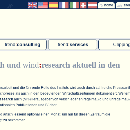
home
sit
trend
:
consulting
trend
:
services
Clippin
Exklusivprojekte
Ad hoc-Recherche
Klärschla
ch
und
wind
:
research
aktuell in den
Due Diligence
Gutachten
MVA und M
energie
:
geodaten
Workshop
Offshore W
Endkundenbefragung
Wassersto
arbeit und die führende Rolle des Instituts wird auch durch zahlreiche Pressearti
achpresse als auch in den bedeutenden Wirtschaftszeitungen dokumentiert. Weiter
PAP-Clipping
esearch
auch (Mit-)Herausgeber von verschiedenen regelmäßig und unregelmäßi
ationalen Publikationen und Bücher.
Mitarbeiterbefragung
d anschliessend optional einen Monat, um nur für diesen Zeitraum die
Marktforschungsmanagement
gt zu bekommen