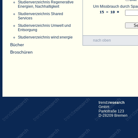
Studienverzeichnis Regenerative
Um Missbrauch durch Spam 
Energien, Nachhaltigkeit
Studienverzeichnis Shared
Services
Studienverzeichnis Umwelt und
Entsorgung
Studienverzeichnis wind:energie
nach oben
Bücher
Broschüren
trend
:research
GmbH
Parkstraße 123
D-28209 Bremen