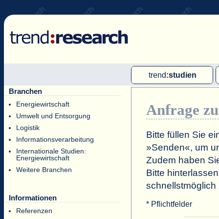
trend
:
studien
Branchen
Multi-Client-Studien
Energiewirtschaft
Anfrage zu
Single-Client-Studien
Umwelt und Entsorgung
Internationale Markt Reports
Logistik
Bitte füllen Sie 
Informationsverarbeitung
»Senden«, um un
Internationale Studien:
Energiewirtschaft
Zudem haben Sie 
Weitere Branchen
Bitte hinterlasse
schnellstmöglich
Informationen
* Pflichtfelder
Referenzen