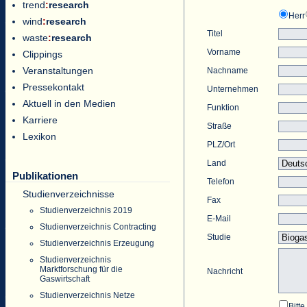
trend
:
research
Herr
wind
:
research
Titel
waste
:
research
Vorname
Clippings
Veranstaltungen
Nachname
Pressekontakt
Unternehmen
Aktuell in den Medien
Funktion
Karriere
Straße
Lexikon
PLZ/Ort
Land
Publikationen
Telefon
Studienverzeichnisse
Fax
Studienverzeichnis 2019
E-Mail
Studienverzeichnis Contracting
Studie
Studienverzeichnis Erzeugung
Studienverzeichnis
Marktforschung für die
Nachricht
Gaswirtschaft
Studienverzeichnis Netze
Bitt