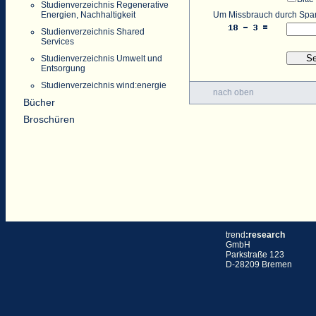
Studienverzeichnis Regenerative
Um Missbrauch durch Spam 
Energien, Nachhaltigkeit
Studienverzeichnis Shared
Services
Studienverzeichnis Umwelt und
Entsorgung
Studienverzeichnis wind:energie
nach oben
Bücher
Broschüren
trend
:research
GmbH
Parkstraße 123
D-28209 Bremen