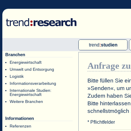
trend
:
studien
Branchen
Multi-Client-Studien
Energiewirtschaft
Anfrage zu
Single-Client-Studien
Umwelt und Entsorgung
Internationale Markt Reports
Logistik
Bitte füllen Sie 
Informationsverarbeitung
»Senden«, um un
Internationale Studien:
Energiewirtschaft
Zudem haben Sie 
Weitere Branchen
Bitte hinterlasse
schnellstmöglich
Informationen
* Pflichtfelder
Referenzen