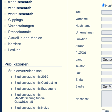
trend
:
research
Herr
wind
:
research
Titel
waste
:
research
Vorname
Clippings
Veranstaltungen
Nachname
Pressekontakt
Unternehmen
Aktuell in den Medien
Funktion
Karriere
Straße
Lexikon
PLZ/Ort
Land
Publikationen
Telefon
Studienverzeichnisse
Fax
Studienverzeichnis 2019
E-Mail
Studienverzeichnis Contracting
Studie
Studienverzeichnis Erzeugung
Studienverzeichnis
Marktforschung für die
Nachricht
Gaswirtschaft
Studienverzeichnis Netze
Bitt