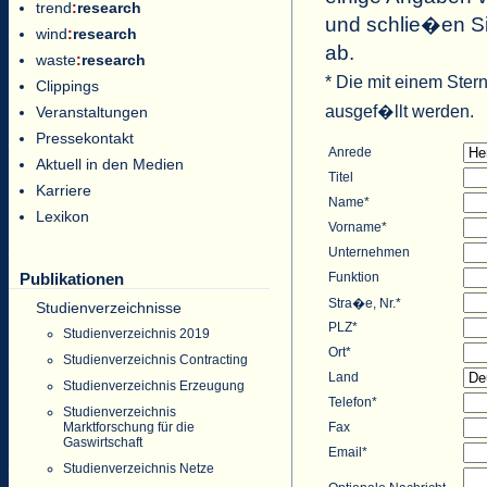
trend
:
research
und schlie�en Si
wind
:
research
ab.
waste
:
research
* Die mit einem Ster
Clippings
ausgef�llt werden.
Veranstaltungen
Pressekontakt
Anrede
Aktuell in den Medien
Titel
Karriere
Name*
Lexikon
Vorname*
Unternehmen
Funktion
Publikationen
Stra�e, Nr.*
Studienverzeichnisse
PLZ*
Studienverzeichnis 2019
Ort*
Studienverzeichnis Contracting
Land
Studienverzeichnis Erzeugung
Telefon*
Studienverzeichnis
Fax
Marktforschung für die
Gaswirtschaft
Email*
Studienverzeichnis Netze