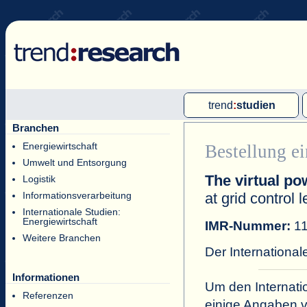
trend
:
studien
Branchen
Multi-Client-Studien
Energiewirtschaft
Bestellung ei
Single-Client-Studien
Umwelt und Entsorgung
The virtual po
Internationale Markt Reports
Logistik
at grid control l
Informationsverarbeitung
Internationale Studien:
Energiewirtschaft
IMR-Nummer:
11
Weitere Branchen
Der International
Informationen
Um den Internati
Referenzen
einige Angaben v