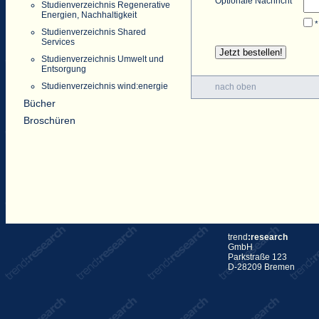
Optionale Nachricht
Studienverzeichnis Regenerative
Energien, Nachhaltigkeit
*
Studienverzeichnis Shared
Services
Studienverzeichnis Umwelt und
Entsorgung
Studienverzeichnis wind:energie
nach oben
Bücher
Broschüren
trend
:research
GmbH
Parkstraße 123
D-28209 Bremen