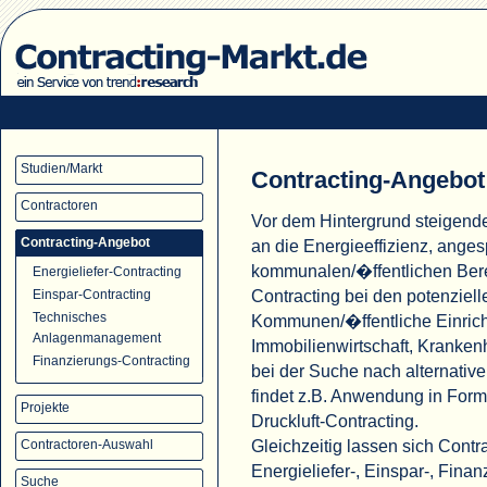
Studien/Markt
Contracting-Angebot
Contractoren
Vor dem Hintergrund steigend
Contracting-Angebot
an die Energieeffizienz, ange
kommunalen/�ffentlichen Ber
Energieliefer-Contracting
Contracting bei den potenziell
Einspar-Contracting
Technisches
Kommunen/�ffentliche Einric
Anlagenmanagement
Immobilienwirtschaft, Krank
Finanzierungs-Contracting
bei der Suche nach alternati
findet z.B. Anwendung in For
Projekte
Druckluft-Contracting.
Gleichzeitig lassen sich Cont
Contractoren-Auswahl
Energieliefer-, Einspar-, Fina
Suche