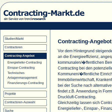
Studien/Markt
Contracting-Angebot
Contractoren
Vor dem Hintergrund steigend
Contracting-Angebot
an die Energieeffizienz, ange
kommunalen/�ffentlichen Ber
Energieliefer-Contracting
Contracting bei den potenziell
Einspar-Contracting
Technisches
Kommunen/�ffentliche Einric
Anlagenmanagement
Immobilienwirtschaft, Krank
Finanzierungs-Contracting
bei der Suche nach alternati
findet z.B. Anwendung in For
Projekte
Druckluft-Contracting.
Gleichzeitig lassen sich Cont
Contractoren-Auswahl
Energieliefer-, Einspar-, Fina
Suche