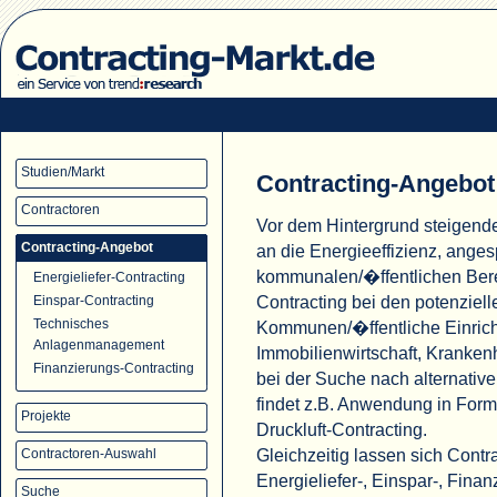
Studien/Markt
Contracting-Angebot
Contractoren
Vor dem Hintergrund steigend
Contracting-Angebot
an die Energieeffizienz, ange
kommunalen/�ffentlichen Ber
Energieliefer-Contracting
Contracting bei den potenziell
Einspar-Contracting
Technisches
Kommunen/�ffentliche Einric
Anlagenmanagement
Immobilienwirtschaft, Krank
Finanzierungs-Contracting
bei der Suche nach alternati
findet z.B. Anwendung in For
Projekte
Druckluft-Contracting.
Gleichzeitig lassen sich Cont
Contractoren-Auswahl
Energieliefer-, Einspar-, Fina
Suche