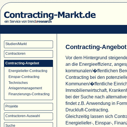
Studien/Markt
Contracting-Angebot
Contractoren
Vor dem Hintergrund steigend
Contracting-Angebot
an die Energieeffizienz, ange
kommunalen/�ffentlichen Ber
Energieliefer-Contracting
Contracting bei den potenziell
Einspar-Contracting
Technisches
Kommunen/�ffentliche Einric
Anlagenmanagement
Immobilienwirtschaft, Krank
Finanzierungs-Contracting
bei der Suche nach alternati
findet z.B. Anwendung in For
Projekte
Druckluft-Contracting.
Gleichzeitig lassen sich Cont
Contractoren-Auswahl
Energieliefer-, Einspar-, Fina
Suche