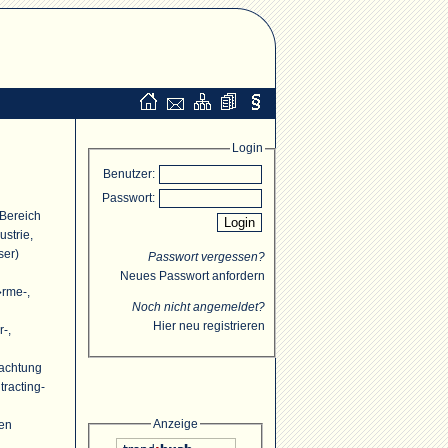
Login
Benutzer:
Passwort:
 Bereich
strie,
ser)
Passwort vergessen?
Neues Passwort anfordern
�rme-,
Noch nicht angemeldet?
Hier neu registrieren
r-,
rachtung
racting-
Anzeige
ten