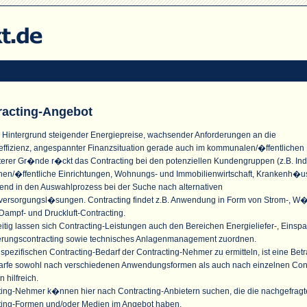
racting-Angebot
 Hintergrund steigender Energiepreise, wachsender Anforderungen an die
effizienz, angespannter Finanzsituation gerade auch im kommunalen/�ffentlichen
terer Gr�nde r�ckt das Contracting bei den potenziellen Kundengruppen (z.B. Indu
n/�ffentliche Einrichtungen, Wohnungs- und Immobilienwirtschaft, Krankenh�u
nd in den Auswahlprozess bei der Suche nach alternativen
versorgungsl�sungen. Contracting findet z.B. Anwendung in Form von Strom-, W
Dampf- und Druckluft-Contracting.
itig lassen sich Contracting-Leistungen auch den Bereichen Energieliefer-, Einspa
erungscontracting sowie technisches Anlagenmanagement zuordnen.
pezifischen Contracting-Bedarf der Contracting-Nehmer zu ermitteln, ist eine Bet
arfe sowohl nach verschiedenen Anwendungsformen als auch nach einzelnen Cont
n hilfreich.
ting-Nehmer k�nnen hier nach Contracting-Anbietern suchen, die die nachgefrag
ting-Formen und/oder Medien im Angebot haben.