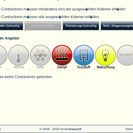
e Contractoren m�ssen mindestens eins der ausgew�hlten Kriterien erf�llen
e Contractoren m�ssen alle ausgew�hlten Kriterien erf�llen.
im Angebot
en keine Contractoren gefunden.
6
© 2008 - 2026 trend
:
research
Site