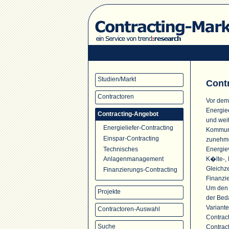
Studien/Markt
Cont
Contractoren
Vor dem
Energie
Contracting-Angebot
und wei
Energieliefer-Contracting
Kommune
Einspar-Contracting
zunehme
Energie
Technisches
K�lte-, 
Anlagenmanagement
Gleichze
Finanzierungs-Contracting
Finanzi
Um den s
Projekte
der Bed
Variante
Contractoren-Auswahl
Contrac
Suche
Contrac