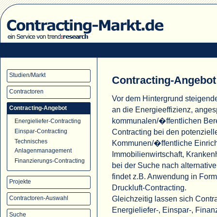
Studien/Markt
Contracting-Angebot
Contractoren
Vor dem Hintergrund steigend
Contracting-Angebot
an die Energieeffizienz, ange
kommunalen/�ffentlichen Ber
Energieliefer-Contracting
Contracting bei den potenziell
Einspar-Contracting
Technisches
Kommunen/�ffentliche Einric
Anlagenmanagement
Immobilienwirtschaft, Krank
Finanzierungs-Contracting
bei der Suche nach alternati
findet z.B. Anwendung in For
Projekte
Druckluft-Contracting.
Gleichzeitig lassen sich Cont
Contractoren-Auswahl
Energieliefer-, Einspar-, Fina
Suche