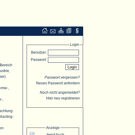
Login
Benutzer:
Passwort:
 Bereich
strie,
ser)
Passwort vergessen?
Neues Passwort anfordern
�rme-,
Noch nicht angemeldet?
Hier neu registrieren
r-,
rachtung
racting-
Anzeige
ten