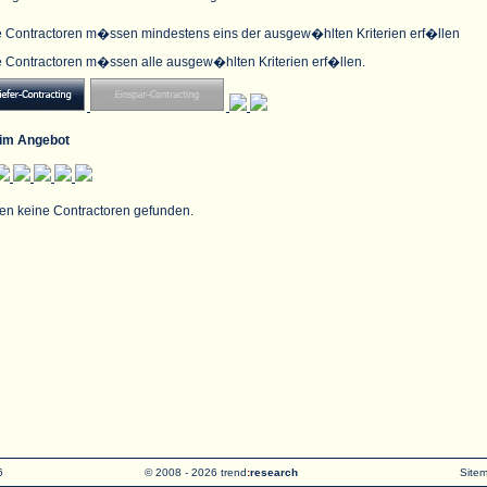
e Contractoren m�ssen mindestens eins der ausgew�hlten Kriterien erf�llen
e Contractoren m�ssen alle ausgew�hlten Kriterien erf�llen.
im Angebot
en keine Contractoren gefunden.
6
© 2008 - 2026 trend
:
research
Site