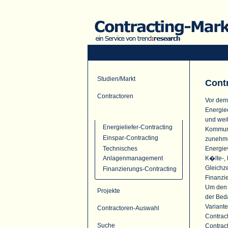
Studien/Markt
Cont
Contractoren
Vor dem
Energie
Contracting-Angebot
und wei
Energieliefer-Contracting
Kommune
Einspar-Contracting
zunehme
Energie
Technisches
K�lte-, 
Anlagenmanagement
Gleichze
Finanzierungs-Contracting
Finanzi
Um den s
Projekte
der Bed
Variante
Contractoren-Auswahl
Contrac
Suche
Contrac