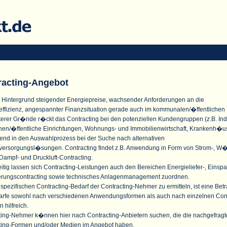
racting-Angebot
 Hintergrund steigender Energiepreise, wachsender Anforderungen an die
effizienz, angespannter Finanzsituation gerade auch im kommunalen/�ffentlichen
terer Gr�nde r�ckt das Contracting bei den potenziellen Kundengruppen (z.B. Indu
n/�ffentliche Einrichtungen, Wohnungs- und Immobilienwirtschaft, Krankenh�u
nd in den Auswahlprozess bei der Suche nach alternativen
versorgungsl�sungen. Contracting findet z.B. Anwendung in Form von Strom-, W
Dampf- und Druckluft-Contracting.
itig lassen sich Contracting-Leistungen auch den Bereichen Energieliefer-, Einspa
erungscontracting sowie technisches Anlagenmanagement zuordnen.
pezifischen Contracting-Bedarf der Contracting-Nehmer zu ermitteln, ist eine Bet
arfe sowohl nach verschiedenen Anwendungsformen als auch nach einzelnen Cont
n hilfreich.
ting-Nehmer k�nnen hier nach Contracting-Anbietern suchen, die die nachgefrag
ting-Formen und/oder Medien im Angebot haben.