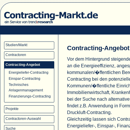
Studien/Markt
Contracting-Angebot
Contractoren
Vor dem Hintergrund steigend
Contracting-Angebot
an die Energieeffizienz, ange
kommunalen/�ffentlichen Ber
Energieliefer-Contracting
Contracting bei den potenziell
Einspar-Contracting
Technisches
Kommunen/�ffentliche Einric
Anlagenmanagement
Immobilienwirtschaft, Krank
Finanzierungs-Contracting
bei der Suche nach alternati
findet z.B. Anwendung in For
Projekte
Druckluft-Contracting.
Gleichzeitig lassen sich Cont
Contractoren-Auswahl
Energieliefer-, Einspar-, Fina
Suche