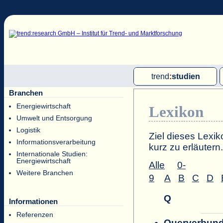
trend
:
studien
Branchen
Multi-Client-Studien
Energiewirtschaft
Lexikon
Single-Client-Studien
Umwelt und Entsorgung
Internationale Markt Reports
Logistik
Ziel dieses Lexik
Informationsverarbeitung
kurz zu erläutern.
Internationale Studien:
Energiewirtschaft
Alle
0-
Weitere Branchen
9
A
B
C
D
Q
Informationen
Referenzen
Querverbun