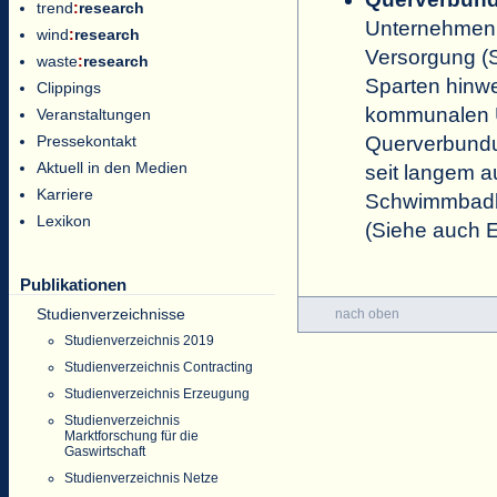
trend
:
research
Unternehmen, 
wind
:
research
Versorgung (S
waste
:
research
Sparten hinwe
Clippings
kommunalen U
Veranstaltungen
Pressekontakt
Querverbundu
Aktuell in den Medien
seit langem 
Karriere
Schwimmbadbe
Lexikon
(Siehe auch E
Publikationen
Studienverzeichnisse
nach oben
Studienverzeichnis 2019
Studienverzeichnis Contracting
Studienverzeichnis Erzeugung
Studienverzeichnis
Marktforschung für die
Gaswirtschaft
Studienverzeichnis Netze