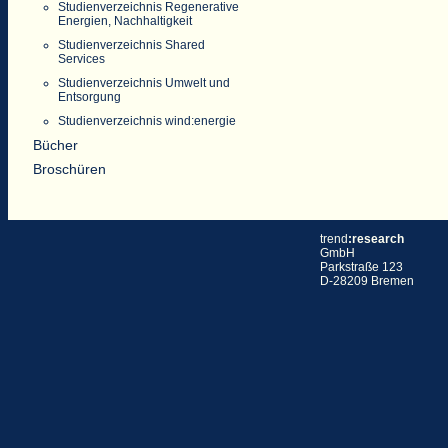
Studienverzeichnis Regenerative
Energien, Nachhaltigkeit
Studienverzeichnis Shared
Services
Studienverzeichnis Umwelt und
Entsorgung
Studienverzeichnis wind:energie
Bücher
Broschüren
trend
:research
GmbH
Parkstraße 123
D-28209 Bremen