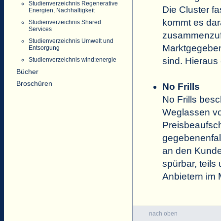
Studienverzeichnis Regenerative
Die Cluster 
Energien, Nachhaltigkeit
kommt es dara
Studienverzeichnis Shared
Services
zusammenzufa
Studienverzeichnis Umwelt und
Marktgegeben
Entsorgung
sind. Hieraus
Studienverzeichnis wind:energie
Bücher
Broschüren
No Frills
No Frills bes
Weglassen vo
Preisbeaufsch
gegebenenfal
an den Kunden
spürbar, teil
Anbietern im M
nach oben