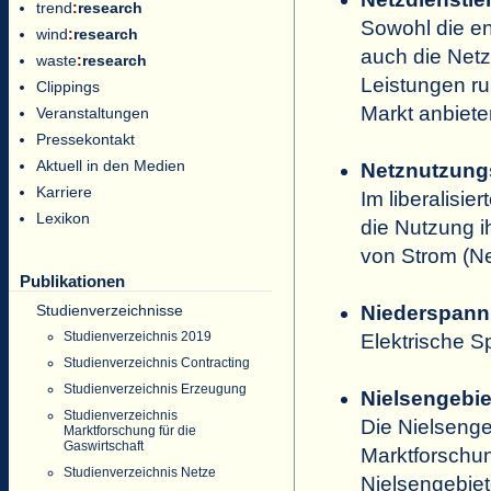
trend
:
research
Sowohl die e
wind
:
research
auch die Netz
waste
:
research
Leistungen ru
Clippings
Markt anbiete
Veranstaltungen
Pressekontakt
Aktuell in den Medien
Netznutzung
Karriere
Im liberalisie
Lexikon
die Nutzung i
von Strom (Ne
Publikationen
Studienverzeichnisse
Niederspan
Studienverzeichnis 2019
Elektrische 
Studienverzeichnis Contracting
Studienverzeichnis Erzeugung
Nielsengebie
Studienverzeichnis
Die Nielsenge
Marktforschung für die
Gaswirtschaft
Marktforschu
Studienverzeichnis Netze
Nielsengebiet