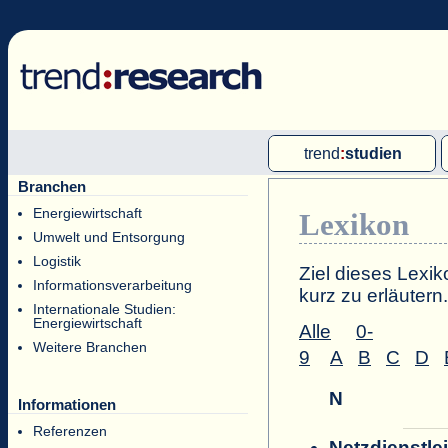
trend
:
studien
Branchen
Multi-Client-Studien
Energiewirtschaft
Lexikon
Single-Client-Studien
Umwelt und Entsorgung
Internationale Markt Reports
Logistik
Ziel dieses Lexik
Informationsverarbeitung
kurz zu erläutern.
Internationale Studien:
Energiewirtschaft
Alle
0-
Weitere Branchen
9
A
B
C
D
N
Informationen
Referenzen
Netzdienstlei