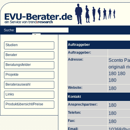
Suche:
Auftraggeber
Studien
Auftraggeber:
Berater
Adresse:
Sconto Pan
Beratungsfelder
originali r
180 180
Projekte
180
Beraterauswahl
Website:
180
Links
Kontakt
Produktübersicht/Preise
Ansprechpartner:
180
Telefon:
180
Fax:
180
Email:
10268@y