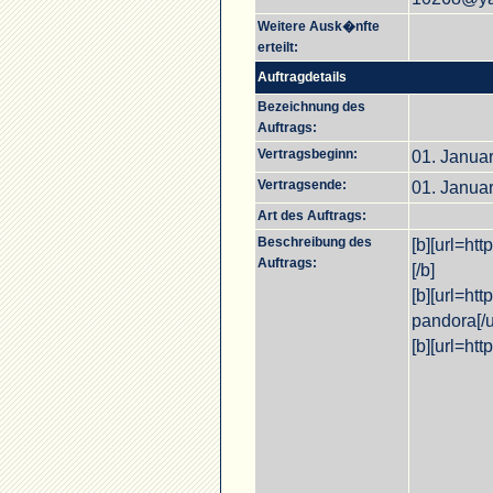
Weitere Ausk�nfte
erteilt:
Auftragdetails
Bezeichnung des
Auftrags:
Vertragsbeginn:
01. Janua
Vertragsende:
01. Janua
Art des Auftrags:
Beschreibung des
[b][url=ht
Auftrags:
[/b]
[b][url=ht
pandora[/ur
[b][url=htt