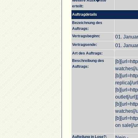
Weitere Ausk�nfte
erteilt:
Auftragdetails
Bezeichnung des
Auftrags:
Vertragsbeginn:
01. Janua
Vertragsende:
01. Janua
Art des Auftrags:
Beschreibung des
[b][url=h
Auftrags:
watches[/ur
[b][url=h
replica[/url
[b][url=h
outlet[/url][
[b][url=ht
watches[/ur
[b][url=h
on sale[/url
Aufteilung in Lose?:
Nein -