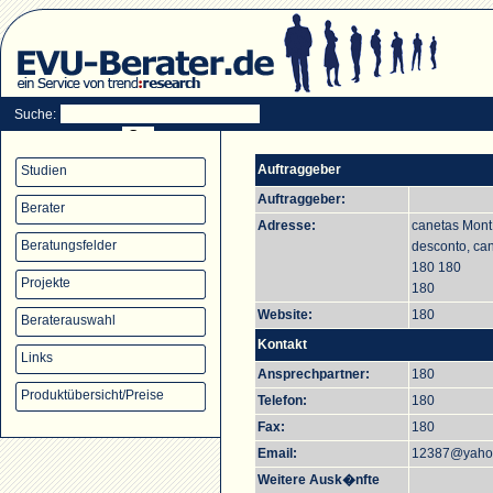
Suche:
Auftraggeber
Studien
Auftraggeber:
Berater
Adresse:
canetas Mont
Beratungsfelder
desconto, ca
180 180
Projekte
180
Website:
180
Beraterauswahl
Kontakt
Links
Ansprechpartner:
180
Produktübersicht/Preise
Telefon:
180
Fax:
180
Email:
12387@yaho
Weitere Ausk�nfte